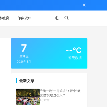
体教育
印象汉中
投稿
7
--°C
星期五
暂无数据
2026年8月
最新文章
千元一晚“一房难求”！汉中“微
度假”凭啥这么火？
1 小时前