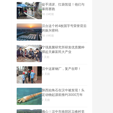
徒手清淤、扛袋筑堤！他们与
暴雨赛跑
18 小时前
汉台这个村4枚国字号荣誉背后
的振兴密码
18 小时前
宁强真菌研究所研发优质菌种
撑起天麻富民大产业
1 天前
汉中这家钢厂，复产在即！
2 天前
陕西始角石在汉中被发现！头
足动物起源前推约3000万年
2 天前
痛心！汉中市南郑区立峰村党