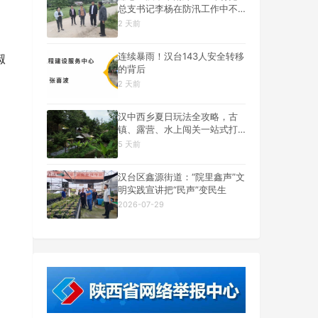
总支书记李杨在防汛工作中不
幸遇难
2 天前
连续暴雨！汉台143人安全转移
椒
的背后
2 天前
汉中西乡夏日玩法全攻略，古
镇、露营、水上闯关一站式打
卡
5 天前
汉台区鑫源街道：“院里鑫声”文
明实践宣讲把“民声”变民生
2026-07-29