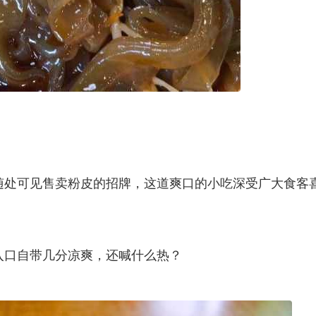
随处可见售卖粉皮的招牌，这道爽口的小吃深受广大食客
入口自带几分凉爽，还喊什么热？