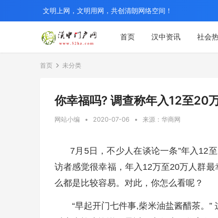
文明上网，文明用网，共创清朗网络空间！
首页
汉中资讯
社会
首页
未分类
你幸福吗? 调查称年入12至2
网站小编
•
2020-07-06
•
来源：华商网
7月5日，不少人在谈论一条”年入12
访者感觉很幸福，年入12万至20万人群
么都是比较容易。对此，你怎么看呢？
“早起开门七件事,柴米油盐酱醋茶。” 