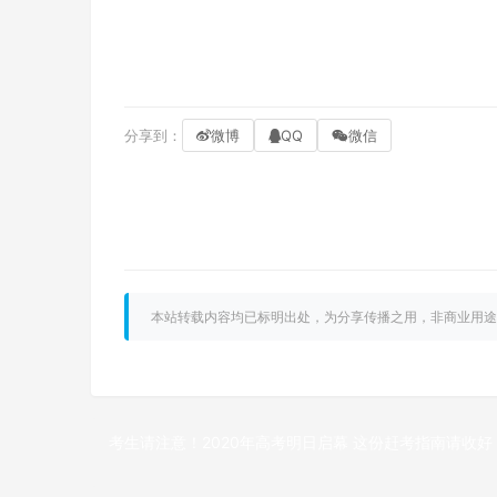
分享到：
微博
QQ
微信
本站转载内容均已标明出处，为分享传播之用，非商业用途
考生请注意！2020年高考明日启幕 这份赶考指南请收好