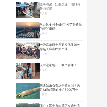
徒手清淤、扛袋筑堤！他们与
暴雨赛跑
2 天前
汉台这个村4枚国字号荣誉背后
的振兴密码
2 天前
宁强真菌研究所研发优质菌种
撑起天麻富民大产业
2 天前
汉中这家钢厂，复产在即！
4 天前
陕西始角石在汉中被发现！头
足动物起源前推约3000万年
4 天前
痛心！汉中市南郑区立峰村党