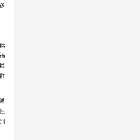
多
低
福
最
群
通
性
感到