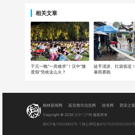
上一篇
相关文章
千元一晚“一房难求”！汉中“微
徒手清淤、扛袋筑堤
度假”凭啥这么火？
暴雨赛跑
榆林新闻网
延安都市信息网
徐淮网
西安之
Copyright © 2026
汉中门户网
版权所有
陕ICP备13009842号-1
陕公网安备61070202000200