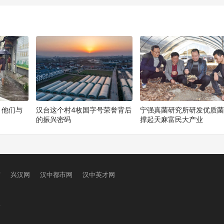
下
！他们与
汉台这个村4枚国字号荣誉背后
宁强真菌研究所研发优质
的振兴密码
撑起天麻富民大产业
窗
兴汉网
汉中都市网
汉中英才网
号