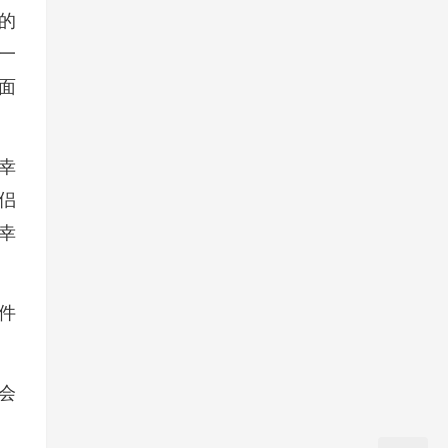
的
是一
面
幸
侣
幸
件
会