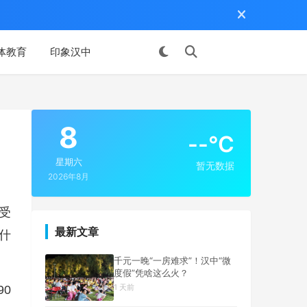
体教育
印象汉中
投稿
8
--°C
星期六
暂无数据
2026年8月
受
最新文章
什
千元一晚“一房难求”！汉中“微
度假”凭啥这么火？
1 天前
0