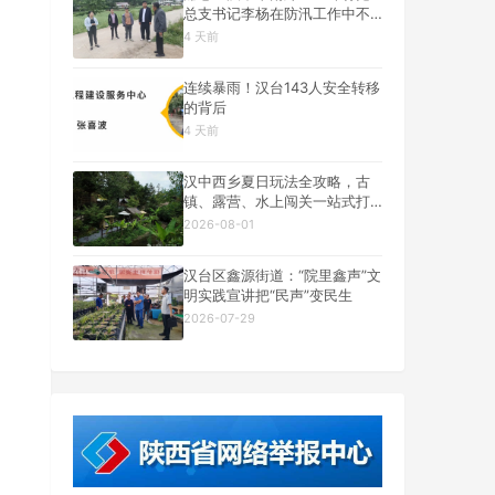
总支书记李杨在防汛工作中不
幸遇难
4 天前
连续暴雨！汉台143人安全转移
的背后
4 天前
汉中西乡夏日玩法全攻略，古
镇、露营、水上闯关一站式打
卡
2026-08-01
汉台区鑫源街道：“院里鑫声”文
明实践宣讲把“民声”变民生
2026-07-29