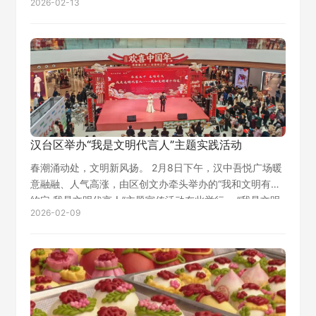
2026-02-13
作摊前看老师傅扎花灯，有人举着糖画在“在南关”的背景墙
前自拍，秦腔的调子从不远处…
汉台区举办“我是文明代言人”主题实践活动
春潮涌动处，文明新风扬。 2月8日下午，汉中吾悦广场暖
意融融、人气高涨，由区创文办牵头举办的“我和文明有个
约定 我是文明代言人”主题宣传活动在此举行。 “我是文明
2026-02-09
代言人”签名区前，市民们踊跃提笔在承诺墙上写下自己的
名字，争当文明传播者，工作…