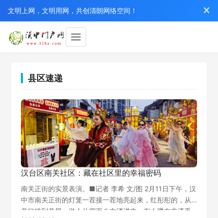
文明上网，文明用网，共创清朗网络空间！
县区速递
汉台区南关社区：藏在社区里的幸福密码
南关正街的实景表演。■记者 李希 文/图 2月11日下午，汉
中市南关正街的灯笼一茬接一茬地亮起来，红彤彤的，从
巷口排到巷尾。游人从四面八方涌进来，有人蹲在非遗手