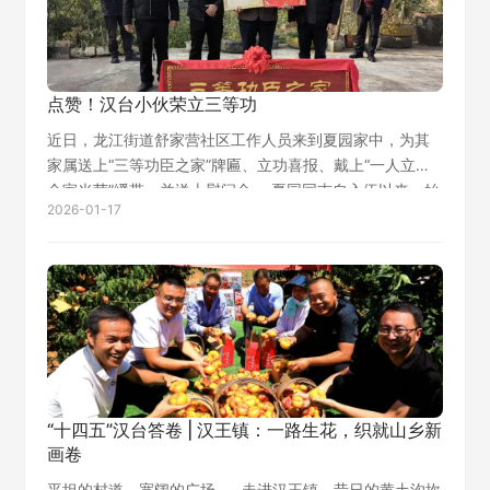
点赞！汉台小伙荣立三等功
近日，龙江街道舒家营社区工作人员来到夏园家中，为其
家属送上“三等功臣之家”牌匾、立功喜报、戴上“一人立功
全家光荣”绶带，并送上慰问金。 夏园同志自入伍以来，始
2026-01-17
终秉持“听党指挥、能打胜仗、作风优良”的军人本色，在训
练中刻苦钻研军事技能，在任…
“十四五”汉台答卷 | 汉王镇：一路生花，织就山乡新
画卷
平坦的村道、宽阔的广场……走进汉王镇，昔日的黄土沟坎