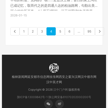
已成记忆，取而代之的是四通八达的柏油路网，勾勒出美
丽乡村的新画卷。 “十四五”期间，汉王镇围绕“生态宜居、
2026-01-15
产业兴旺、民生幸福、治理高效”的目标，一笔一画，将蓝
图落成现实：累计完成固定资产投…
1
2
3
4
5
6
…
95
榆林新闻网
延安都市信息网
徐淮网
西安之窗
兴汉网
汉中都市网
汉中英才网
Copyright © 2026
汉中门户网
版权所有
陕ICP备13009842号-1
陕公网安备61070202000200号