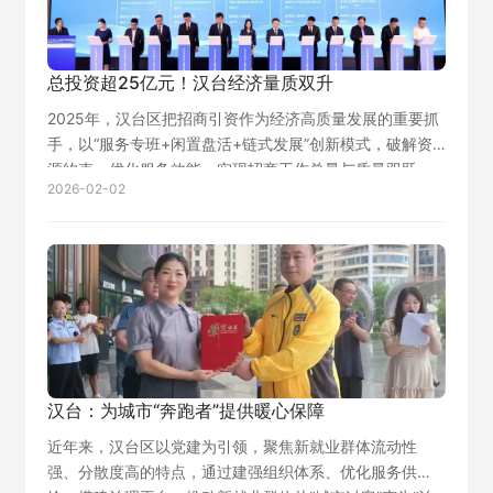
总投资超25亿元！汉台经济量质双升
2025年，汉台区把招商引资作为经济高质量发展的重要抓
手，以“服务专班+闲置盘活+链式发展”创新模式，破解资
源约束、优化服务效能，实现招商工作总量与质量双跃
2026-02-02
升。全年签约项目81个，总投资25.09亿元，开工率达
96.3%，为区域经济高质量发…
汉台：为城市“奔跑者”提供暖心保障
近年来，汉台区以党建为引领，聚焦新就业群体流动性
强、分散度高的特点，通过建强组织体系、优化服务供