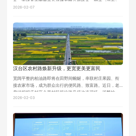
办，南靖县方圆里文化传播有限公司协办，国木（汉中）
2026-02-07
文化传播有限公司承办，展出作品由东阳木雕国家级非遗
传承人冯文土带领团队精心创作，作品巧妙的…
汉台区农村路焕新升级，更宽更美更富民
宽阔平整的柏油路即将在田野间蜿蜒，串联村庄果园、衔
接农家市场，成为群众出行的便民路、致富路。近日，老
君镇拐拐店村至金寨村段韩徐路升级改造现场一派繁忙，
2026-02-03
路面铣刨、清缝、灌缝等协同作业，坑洼破损病害全面治
理，这是该区以“四好农村路”建设为抓手，…