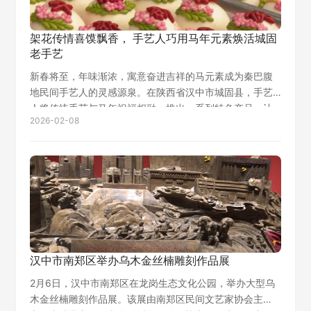
架花传情喜馍飘香， 手艺人巧用马年元素焕活城固
老手艺
新春将至，年味渐浓，寓意奋进吉祥的马元素成为秦巴腹
地民间手艺人的灵感源泉。在陕西省汉中市城固县，手艺
人将传统手艺与马年祝福相融，推出一系列特色产品，让
2026-02-08
老手艺在新春焕发别样生机。 城固架花传承基地内，绣娘
们端坐绣架前，银针翻飞、彩线流转，指尖…
汉中市南郑区举办乌木金丝楠雕刻作品展
2月6日，汉中市南郑区在龙岗生态文化公园，举办大型乌
木金丝楠雕刻作品展。该展由南郑区民间文艺家协会主