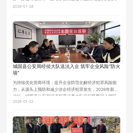
给、搭建治理平台，推动新就业群体从“城市过客”变为“治
2026-01-28
理参与者”，构建起共建共治共享的基层治理新格局。 “流
动网格员的身份，让我从送快递的‘局外…
城固县公安局经侦大队送法入企 筑牢企业风险“防火
墙”
为持续优化营商环境，提升企业防范化解经济犯罪风险能
力，从源头上预防和减少涉企经济犯罪发生，2026年新年
伊始，城固县公安局经济犯罪侦查大队组织民警深入辖区
2026-01-22
重点企业，开展“送法进企业”走访活动，为企业健康发展注
入法治正能量。 活动中，经侦大队…