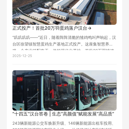
正式投产！首批20万羽蛋鸡落户汉台→
“叽叽叽叽——”近日，随着阵阵清脆的雏鸡鸣叫声响起，汉
台区徐望镇智慧蛋鸡生产基地正式投产。这座集智慧养
殖、全产业链配套于一体的现代化基地，首批20万羽雏鸡
2025-12-25
率先“安家落户”。 走进基地标准化生产车间，现代化养殖
的高效与洁净让人耳目一新。自动化…
“十四五”汉台答卷 | 生态“高颜值”赋能发展“高品质”
243辆新能源公交车焕新升级、146辆新能源出租车投用、