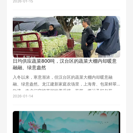
2026-01-15
动：一路民警协同网格员火速赶往王女士家中，另一路则
直奔银行网点做好紧急止付准备。 &…
日均供应蔬菜800吨，汉台区的蔬菜大棚内却暖意
融融、绿意盎然
入冬以来，寒意渐浓，但汉台区的蔬菜大棚内却暖意融
融、绿意盎然。龙江建新家庭农场里，上海青、包菜鲜翠
欲滴，农户们穿梭其间忙着采摘、装筐、搬运及打包装
2026-01-14
车，车辆往来穿梭，新鲜蔬菜正被快速运往各大市场……从
田间到餐桌，一条高效运转的保供链条，让汉台…