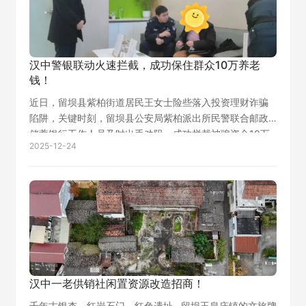
汉中警银联动火速拦截，成功保住群众10万养老
钱！
近日，留坝县紫柏街道居民王女士险些落入投资理财诈骗
陷阱，关键时刻，留坝县公安局紫柏派出所民警联合邮政
储蓄银行工作人员及时出手劝阻，成功拦截被骗资金10万
2025-12-24
元，守护了群众的“养老钱”。 2025年12月17日12时许，紫
柏派出所接到邮政储蓄银行…
汉中一老供销社闲置资源改造招商！
千年古银杏、红岩石门、红色遗址…留坝玉皇庙镇的文旅牌