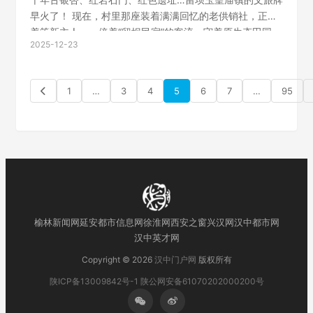
早火了！ 现在，村里那座装着满满回忆的老供销社，正空
着等新主人——傍着“留坝民宿”的客流，守着原生态田园，
2025-12-23
亲子、自驾客全承接。最小成本入局，解锁秦岭乡村文旅
新玩法，就等你！ 项目实探：10…
1
…
3
4
5
6
7
…
95
榆林新闻网
延安都市信息网
徐淮网
西安之窗
兴汉网
汉中都市网
汉中英才网
Copyright © 2026
汉中门户网
版权所有
陕ICP备13009842号-1
陕公网安备61070202000200号