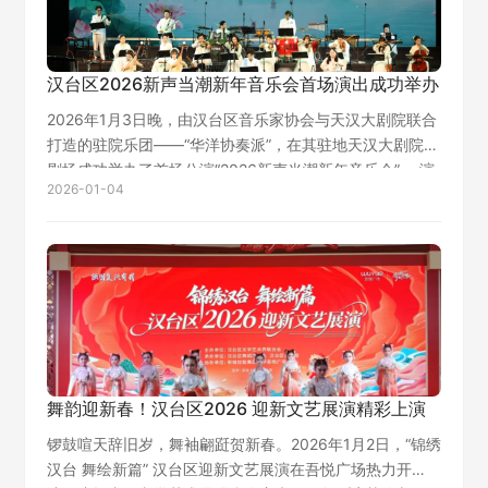
汉台区2026新声当潮新年音乐会首场演出成功举办
2026年1月3日晚，由汉台区音乐家协会与天汉大剧院联合
打造的驻院乐团——“华洋协奏派”，在其驻地天汉大剧院大
剧场成功举办了首场公演“2026新声当潮新年音乐会”。 演
2026-01-04
出当晚，剧场内座无虚席，观众热情高涨，乐团以精湛的
技艺和饱满的激情完成了…
舞韵迎新春！汉台区2026 迎新文艺展演精彩上演
锣鼓喧天辞旧岁，舞袖翩跹贺新春。2026年1月2日，“锦绣
汉台 舞绘新篇” 汉台区迎新文艺展演在吾悦广场热力开