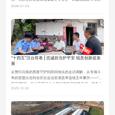
演，这场由区文学艺术界联合会主办、区舞蹈家协会与区
2026-01-03
文化馆承办、新城控股集团汉中吾悦广场协办的新春盛
宴，以22个风格各异的舞蹈节目，…
“十四五”汉台答卷 | 忠诚担当护平安 锐意创新促发
展
从警灯闪烁的黑夜守护到田间地头的走访调解，从专项斗
争的雷霆出击到全区社会治安满意率连续五年攀升——“十
四五”期间，市公安局汉台分局始终恪守对党忠诚、服务人
2025-12-30
民的初心，以高水平安全保障汉台经济社会高质量发展，
交出了一份沉甸甸的“十四五”平安答卷…