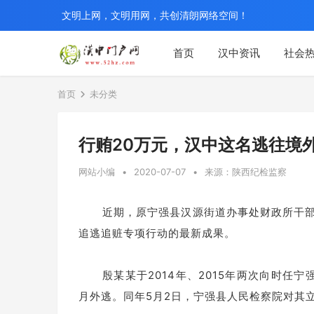
文明上网，文明用网，共创清朗网络空间！
首页
汉中资讯
社会
首页
未分类
行贿20万元，汉中这名逃往境
网站小编
•
2020-07-07
•
来源：陕西纪检监察
近期，原宁强县汉源街道办事处财政所干
追逃追赃专项行动的最新成果。
殷某某于2014年、2015年两次向时任
月外逃。同年5月2日，宁强县人民检察院对其