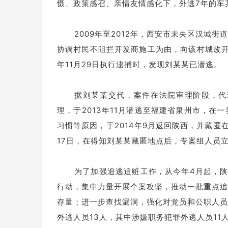
慑、政策感召、亲情友情感化下，外逃7年的车
2009年至2012年，西安市未央区汉城
协调村民不阻拦开发商施工为由，向该村城改开
年11月29日执行逮捕时，发现刘某某已潜逃。
据刘某某交代，案件在法院审理阶段，代
理，于2013年11月潜逃至福建省泉州市，
习惯等原因，于2014年9月返回陕西，并藏
17日，在得知刘某某藏匿地点后，专案组人员
为了加强追逃追赃工作，从今年4月起，
行动，集中力量开展个案攻坚，推动一批重点追
存量；进一步查找漏洞，强化对党员和公职人员
外逃人员13人，其中涉嫌职务犯罪外逃人员11