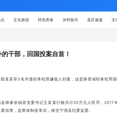
热点
文化旅游
特色美食
乡村振兴
县区速递
文
外的干部，回国投案自首！
部殷某某等3名外逃职务犯罪嫌疑人归案，这是陕西省职务犯罪
宁强县禅家岩镇原党委书记王某某行贿共计20万元人民币，2017
立案侦查，监察体制改革后，移交宁强县纪委监委。