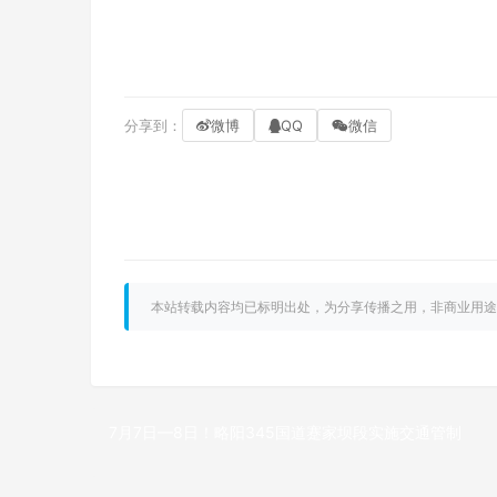
分享到：
微博
QQ
微信
本站转载内容均已标明出处，为分享传播之用，非商业用途
7月7日—8日！略阳345国道蹇家坝段实施交通管制
上一篇