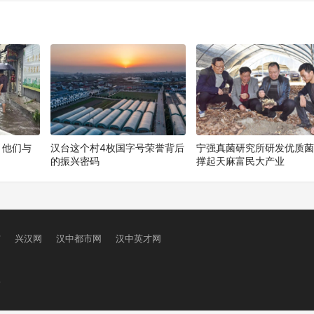
！他们与
汉台这个村4枚国字号荣誉背后
宁强真菌研究所研发优质
的振兴密码
撑起天麻富民大产业
窗
兴汉网
汉中都市网
汉中英才网
号