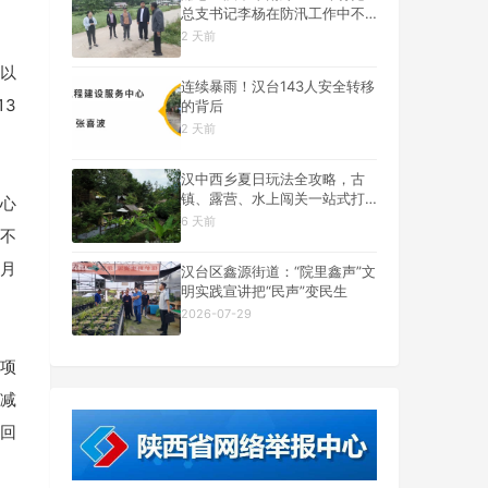
总支书记李杨在防汛工作中不
幸遇难
2 天前
人以
连续暴雨！汉台143人安全转移
13
的背后
2 天前
汉中西乡夏日玩法全攻略，古
镇、露营、水上闯关一站式打
心
卡
6 天前
食不
4月
汉台区鑫源街道：“院里鑫声”文
明实践宣讲把“民声”变民生
2026-07-29
专项
减
回