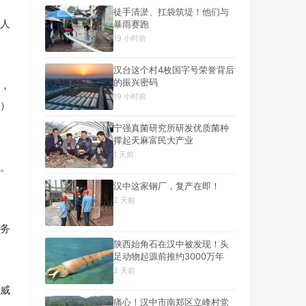
徒手清淤、扛袋筑堤！他们与
逃人
暴雨赛跑
19 小时前
汉台这个村4枚国字号荣誉背后
的振兴密码
作，
19 小时前
挝）
宁强真菌研究所研发优质菌种
撑起天麻富民大产业
1 天前
安。
汉中这家钢厂，复产在即！
2 天前
职务
陕西始角石在汉中被发现！头
足动物起源前推约3000万年
2 天前
律威
痛心！汉中市南郑区立峰村党