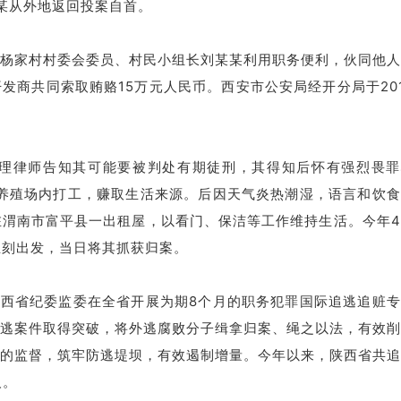
某从外地返回投案自首。
街道杨家村村委会委员、村民小组长刘某某利用职务便利，伙同他
发商共同索取贿赂15万元人民币。西安市公安局经开分局于20
理律师告知其可能要被判处有期徒刑，其得知后怀有强烈畏罪
在一养殖场内打工，赚取生活来源。后因天气炎热潮湿，语言和饮
匿在渭南市富平县一出租屋，以看门、保洁等工作维持生活。今年
立刻出发，当日将其抓获归案。
陕西省纪委监委在全省开展为期8个月的职务犯罪国际追逃追赃
逃案件取得突破，将外逃腐败分子缉拿归案、绳之以法，有效削
的监督，筑牢防逃堤坝，有效遏制增量。今年以来，陕西省共追
人。