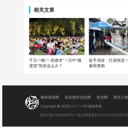
相关文章
千元一晚“一房难求”！汉中“微
徒手清淤、扛袋筑堤
度假”凭啥这么火？
暴雨赛跑
榆林新闻网
延安都市信息网
徐淮网
西安之
Copyright © 2026
汉中门户网
版权所有
陕ICP备13009842号-1
陕公网安备61070202000200