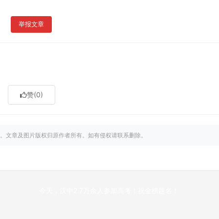
举报文章
赞
(0)
。文章及图片版权归原作者所有。如有侵权请联系删除。
今天，汉中2.7万余人参加高考！祝金榜题名！
下