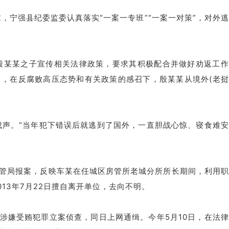
，宁强县纪委监委认真落实“一案一专班”“一案一对策”，对外
向殷某某之子宣传相关法律政策，要求其积极配合并做好劝返工
日，在反腐败高压态势和有关政策的感召下，殷某某从境外(老
成声。“当年犯下错误后就逃到了国外，一直胆战心惊、寝食难
市房管局报案，反映车某在任城区房管所老城分所所长期间，利用
13年7月22日擅自离开单位，去向不明。
某涉嫌受贿犯罪立案侦查，同日上网通缉。今年5月10日，在法