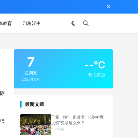
体教育
印象汉中
投稿
7
--°C
星期五
暂无数据
2026年8月
国际
最新文章
千元一晚“一房难求”！汉中“微
年5
度假”凭啥这么火？
2 小时前