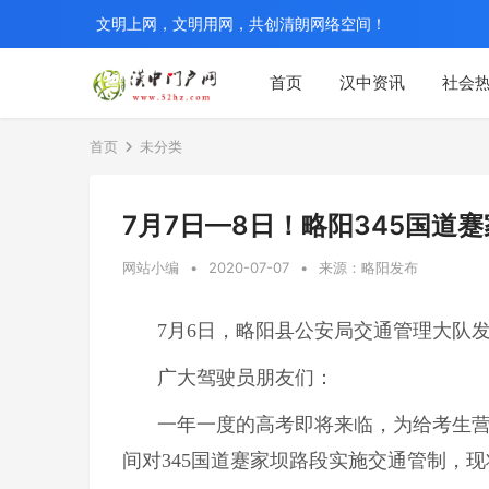
文明上网，文明用网，共创清朗网络空间！
首页
汉中资讯
社会
首页
未分类
7月7日—8日！略阳345国道
网站小编
•
2020-07-07
•
来源：略阳发布
7月6日，略阳县公安局交通管理大队
广大驾驶员朋友们：
一年一度的高考即将来临，为给考生
间对345国道蹇家坝路段实施交通管制，