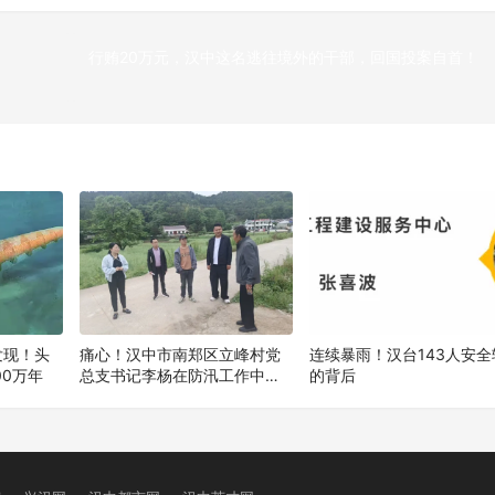
行贿20万元，汉中这名逃往境外的干部，回国投案自首！
下
发现！头
痛心！汉中市南郑区立峰村党
连续暴雨！汉台143人安全
00万年
总支书记李杨在防汛工作中不
的背后
幸遇难