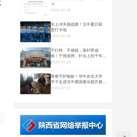
试
→
2026-07-29
。
水上冲关挑战赛！汉中夏日新
晋打卡地
2026-07-28
不打样、不描线，落针即成
画！宁强羌绣，针尖上的千年
羌乡文脉
2026-07-28
青春守护银龄！华中农业大学
学子走进汉中褒国康乐园开展
14 天养老社会实践
2026-07-27