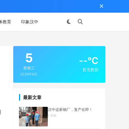
体教育
印象汉中
投稿
5
--°C
星期三
暂无数据
2026年8月
最新文章
汉中这家钢厂，复产在即！
期
1 天前