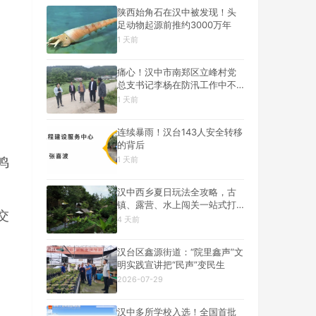
陕西始角石在汉中被发现！头
足动物起源前推约3000万年
1 天前
痛心！汉中市南郑区立峰村党
总支书记李杨在防汛工作中不
幸遇难
1 天前
连续暴雨！汉台143人安全转移
的背后
1 天前
鸣
汉中西乡夏日玩法全攻略，古
镇、露营、水上闯关一站式打
交
卡
4 天前
汉台区鑫源街道：“院里鑫声”文
明实践宣讲把“民声”变民生
2026-07-29
汉中多所学校入选！全国首批