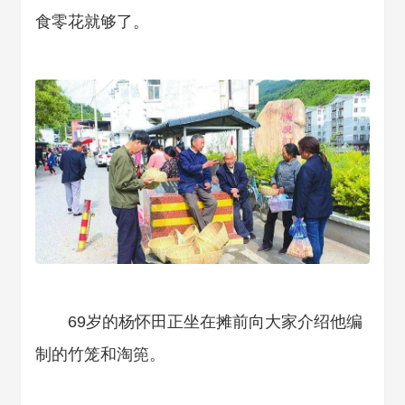
食零花就够了。
69岁的杨怀田正坐在摊前向大家介绍他编
制的竹笼和淘篼。