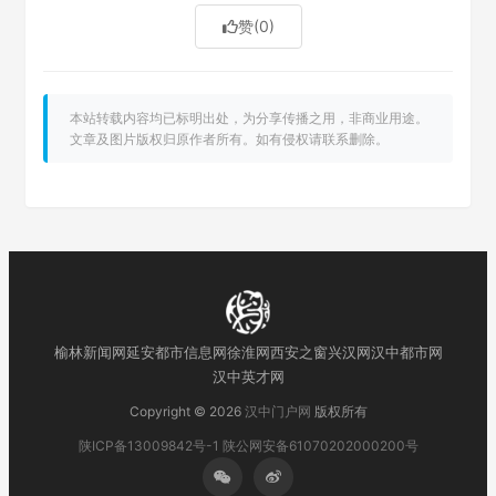
赞
(0)
本站转载内容均已标明出处，为分享传播之用，非商业用途。
文章及图片版权归原作者所有。如有侵权请联系删除。
榆林新闻网
延安都市信息网
徐淮网
西安之窗
兴汉网
汉中都市网
汉中英才网
Copyright © 2026
汉中门户网
版权所有
陕ICP备13009842号-1
陕公网安备61070202000200号