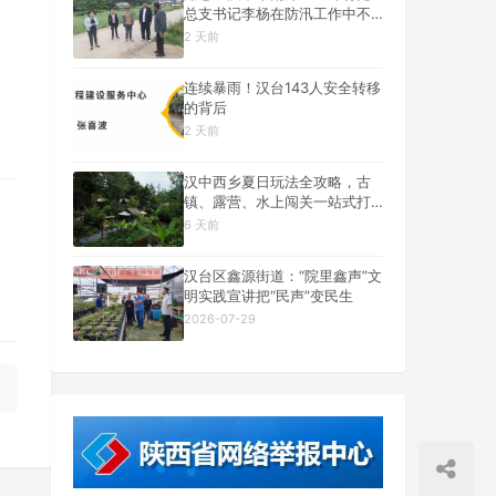
总支书记李杨在防汛工作中不
幸遇难
2 天前
连续暴雨！汉台143人安全转移
的背后
2 天前
汉中西乡夏日玩法全攻略，古
镇、露营、水上闯关一站式打
卡
6 天前
汉台区鑫源街道：“院里鑫声”文
明实践宣讲把“民声”变民生
2026-07-29