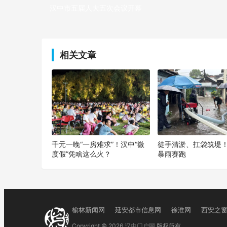
汉中市五届人大五次会议开幕
上一篇
相关文章
千元一晚“一房难求”！汉中“微
徒手清淤、扛袋筑堤
度假”凭啥这么火？
暴雨赛跑
榆林新闻网
延安都市信息网
徐淮网
西安之
Copyright © 2026
汉中门户网
版权所有