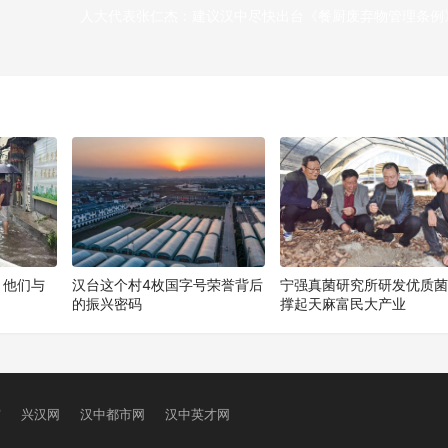
人大代表张仁杰：建议汉中尽快出台《餐厨废弃物管理条例
下
！他们与
汉台这个村4枚国字号荣誉背后
宁强真菌研究所研发优质
的振兴密码
撑起天麻富民大产业
窗
兴汉网
汉中都市网
汉中英才网