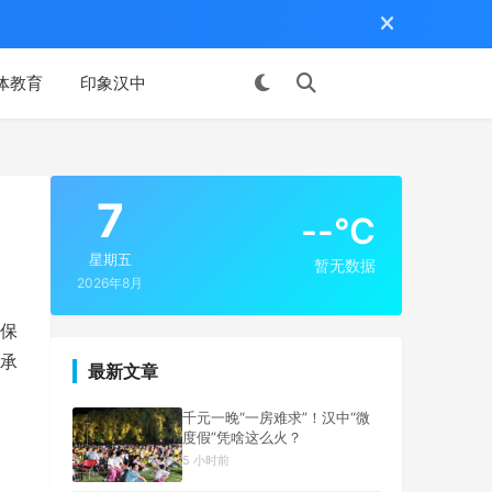
体教育
印象汉中
投稿
7
--°C
星期五
暂无数据
2026年8月
保
承
最新文章
千元一晚“一房难求”！汉中“微
度假”凭啥这么火？
5 小时前