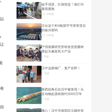
人
徒手清淤、扛袋筑堤！他们与
暴雨赛跑
22 小时前
以
汉台这个村4枚国字号荣誉背后
的振兴密码
22 小时前
中
让
宁强真菌研究所研发优质菌种
撑起天麻富民大产业
1 天前
国
汉中这家钢厂，复产在即！
2 天前
有
陕西始角石在汉中被发现！头
足动物起源前推约3000万年
2 天前
自
痛心！汉中市南郑区立峰村党