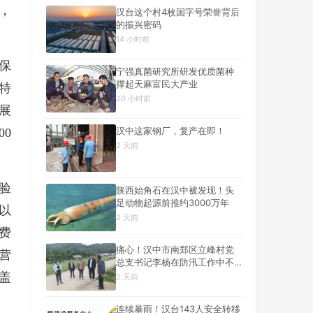
，
汉台这个村4枚国字号荣誉背后
的振兴密码
14 小时前
保
宁强真菌研究所研发优质菌种
撑起天麻富民大产业
特
20 小时前
展
汉中这家钢厂，复产在即！
0
2 天前
验
陕西始角石在汉中被发现！头
足动物起源前推约3000万年
以
2 天前
费
痛心！汉中市南郑区立峰村党
营
总支书记李杨在防汛工作中不
幸遇难
盖
2 天前
连续暴雨！汉台143人安全转移