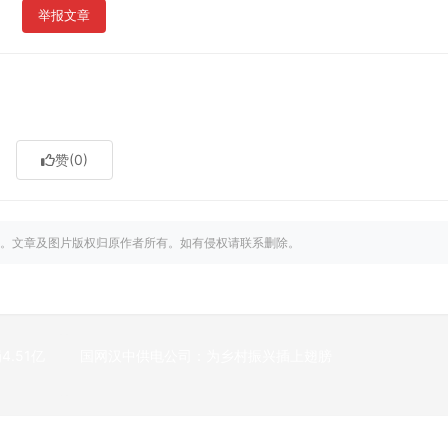
举报文章
赞
(0)
。文章及图片版权归原作者所有。如有侵权请联系删除。
.51亿
国网汉中供电公司：为乡村振兴插上翅膀
下