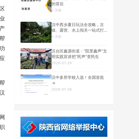
的背后
区
2 天前
业
汉中西乡夏日玩法全攻略，古
产
镇、露营、水上闯关一站式打
卡
5 天前
帮
功
汉台区鑫源街道：“院里鑫声”文
明实践宣讲把“民声”变民生
应
2026-07-29
汉中多所学校入选！全国首批
帮
→
2026-07-29
汉
网
职