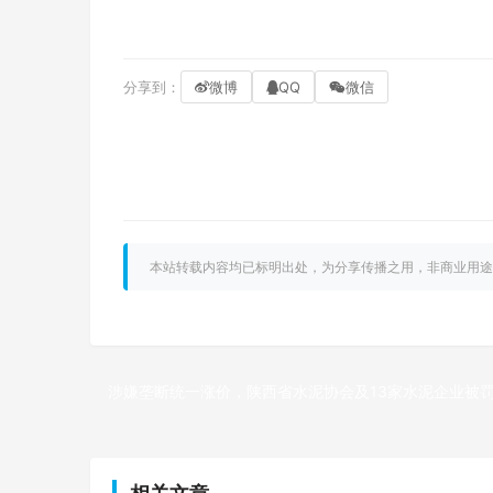
分享到：
微博
QQ
微信
本站转载内容均已标明出处，为分享传播之用，非商业用途
涉嫌垄断统一涨价，陕西省水泥协会及13家水泥企业被罚4
上一篇