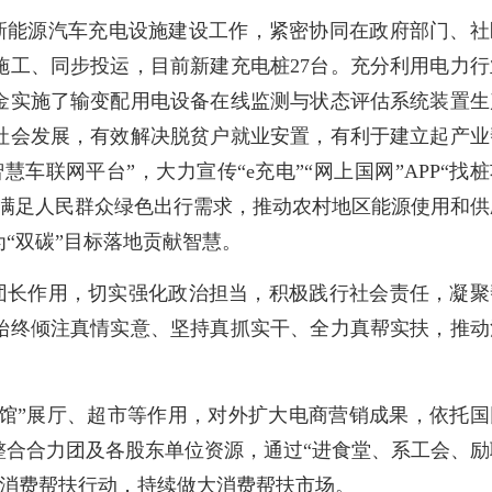
新能源汽车充电设施建设工作，紧密协同在政府部门、社
施工、同步投运，目前新建充电桩27台。充分利用电力行
金实施了输变配用电设备在线监测与状态评估系统装置生
社会发展，有效解决脱贫户就业安置，有利于建立起产业
车联网平台”，大力宣传“e充电”“网上国网”APP“找桩
实满足人民群众绿色出行需求，推动农村地区能源使用和供
“双碳”目标落地贡献智慧。
团长作用，切实强化政治担当，积极践行社会责任，凝聚
始终倾注真情实意、坚持真抓实干、全力真帮实扶，推动
贫馆”展厅、超市等作用，对外扩大电商营销成果，依托国
整合合力团及各股东单位资源，通过“进食堂、系工会、励
深”消费帮扶行动，持续做大消费帮扶市场。