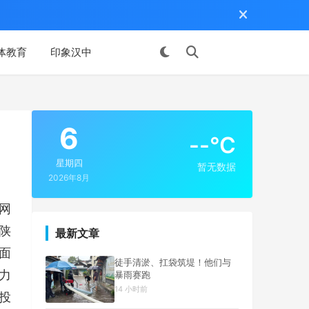
体教育
印象汉中
投稿
6
--°C
星期四
暂无数据
2026年8月
网
陕
最新文章
面
徒手清淤、扛袋筑堤！他们与
力
暴雨赛跑
14 小时前
投