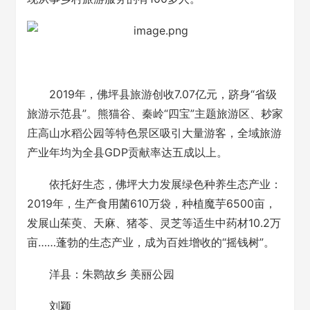
2019年，佛坪县旅游创收7.07亿元，跻身“省级
旅游示范县”。熊猫谷、秦岭“四宝”主题旅游区、耖家
庄高山水稻公园等特色景区吸引大量游客，全域旅游
产业年均为全县GDP贡献率达五成以上。
依托好生态，佛坪大力发展绿色种养生态产业：
2019年，生产食用菌610万袋，种植魔芋6500亩，
发展山茱萸、天麻、猪苓、灵芝等适生中药材10.2万
亩……蓬勃的生态产业，成为百姓增收的“摇钱树”。
洋县：朱鹮故乡 美丽公园
刘颖