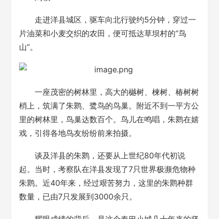
走进洋县城区，驱车向北行驶约5分钟，穿过一
片油菜和小麦交织的农田，便可抵达草坝村的“鸟
山”。
一座茂密的树林里，高大的樾树、楝树、椿树树
梢上，筑满了朱鹮、鹭鸟的鸟巢。附近不到一平方公
里的树林里，鸟巢达数百个。鸟儿在鸣唱，朱鹮在嬉
戏，引得各地鸟友纷纷前来拍摄。
谈及洋县的朱鹮，还要从上世纪80年代初说
起。当时，考察队在洋县发现了7只世界极濒危物种
朱鹮。近40年来，经过艰苦努力，这里的朱鹮种群
数量，已由7只发展到3000余只。