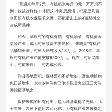
“普通米每斤2元，有机稻米每斤10元，万万想不
到，效益这样好！”村民刘小刚思想活，把家里几亩
水田照有机农业要求来做，还把后山上的4亩梨树全
改成新品种。
如今，草坝村的有机香稻、有机油菜、有机黄金
梨等产业，成为村民致富主要途径，“朱鹮湖”有机产
品畅销全国，村民人均纯收入1.3万元。2018年，草
坝村有机产业产值突破6500万元。现在，村后花果
山，村前米粮川、村内成公园。
洋县湿地面积、森林面积不断增加，野生动植物
也日益增多。300多种鸟类已使洋县成为全国三大鸟
类拍摄基地之一。
保护朱鹮的所有付出，也为洋县赢得了先机：几
十年来，农民不使用农药化肥，为有机产业发展奠定