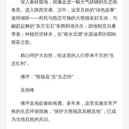
深入秦岭腹地，就像走进一幅大气磅礴的生态画
卷里。进入陕西安康、汉中，这里百姓的“绿色故事”
值得倾听——村民与憨态可掬的大熊猫友好互动，与
翩跹起舞的“东方宝石”朱鹮和谐共生；因地制宜兴桑
养蚕；种植经济林木，在“南水北调”水源涵养区唱响
致富之歌。
精心呵护大自然，给这里的人们带来不尽的“生
态红利”。
佛坪：“熊猫县”念“生态经”
吴燕峰
佛坪县地处秦岭南麓。多年来，这里实施非常严
格的生态环保措施，“保护大熊猫及其栖息地”，已成
为当地百姓的共识。