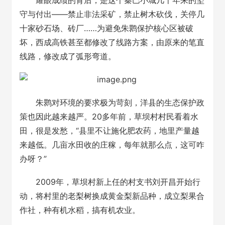
耀眼成绩的背后，是这个秦巴小城几十年来的坚
守与付出——禁止非法采矿，禁止树木砍伐，关停几
十家砂石场、砖厂……为避免朱鹮保护核心区被破
坏，西成高铁甚至都修改了线路方案，由原来的笔直
线路，修改成了弧形弯道。
朱鹮对环境的要求极为苛刻，洋县的生态保护政
策也因此越来越严。20多年前，草坝村村民看着水
田，很是发愁，“县里不让施化肥农药，地里产量越
来越低。几亩水田收的庄稼，每年就那么点，这可咋
办呀？”
2009年，草坝村新上任的村支书刘开昌开始行
动，将村里的老梨树换成黄金梨新品种，成立梨果合
作社，种有机水稻，搞有机农业。