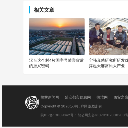
相关文章
汉台这个村4枚国字号荣誉背后
宁强真菌研究所研发
的振兴密码
撑起天麻富民大产业
榆林新闻网
延安都市信息网
徐淮网
西安之
Copyright © 2026
汉中门户网
版权所有
陕ICP备13009842号-1
陕公网安备61070202000200