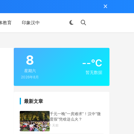
体教育
印象汉中
投稿
8
--°C
星期六
暂无数据
2026年8月
最新文章
千元一晚“一房难求”！汉中“微
度假”凭啥这么火？
1 天前