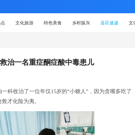
热点
文化旅游
特色美食
乡村振兴
县区速递
文
救治一名重症酮症酸中毒患儿
血管内一科收治了一位年仅15岁的“小糖人”，因为贪嘴多吃了
抢救才化险为夷。