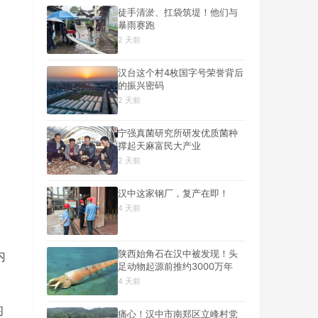
徒手清淤、扛袋筑堤！他们与
暴雨赛跑
2 天前
汉台这个村4枚国字号荣誉背后
的振兴密码
2 天前
宁强真菌研究所研发优质菌种
撑起天麻富民大产业
2 天前
汉中这家钢厂，复产在即！
4 天前
，
陕西始角石在汉中被发现！头
内
足动物起源前推约3000万年
4 天前
均
痛心！汉中市南郑区立峰村党