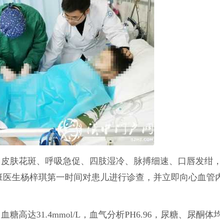
，皮肤花斑、呼吸急促、四肢湿冷、脉搏细速、口唇发绀
班医生杨梓琪第一时间对患儿进行诊查，并立即向心血管
达31.4mmol/L，血气分析PH6.96，尿糖、尿酮体