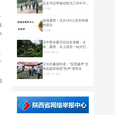
总支书记李杨在防汛工作中不
幸遇难
4 天前
一
连续暴雨！汉台143人安全转移
科
的背后
4 天前
水
汉中西乡夏日玩法全攻略，古
镇、露营、水上闯关一站式打
卡
2026-08-01
，
一
汉台区鑫源街道：“院里鑫声”文
明实践宣讲把“民声”变民生
2026-07-29
症
了