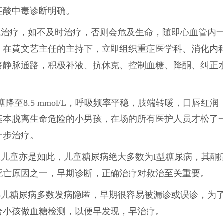
症酸中毒诊断明确。
院治疗，如不及时治疗，否则会危及生命，随即心血管内
，在黄文艺主任的主持下，立即组织重症医学科、消化内
路静脉通路，积极补液、抗休克、控制血糖、降酮、纠正
至8.5 mmol/L，呼吸频率平稳，肢端转暖，口唇红润
基本脱离生命危险的小男孩，在场的所有医护人员才松了
一步治疗。
儿童亦是如此，儿童糖尿病绝大多数为I型糖尿病，其酮
死亡原因之一，早期诊断，正确治疗对救治至关重要。
小儿糖尿病多数发病隐匿，早期很容易被漏诊或误诊，为
给小孩做血糖检测，以便早发现，早治疗。