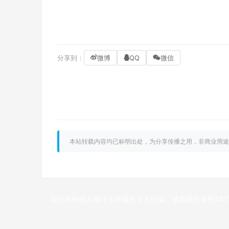
分享到：
微博
QQ
微信
本站转载内容均已标明出处，为分享传播之用，非商业用途
非法持有他人银行卡还冒充卡主行骗，被查获后获刑1年
上一篇