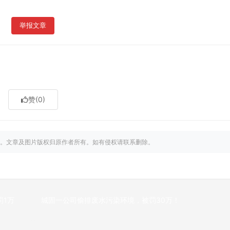
举报文章
赞
(0)
。文章及图片版权归原作者所有。如有侵权请联系删除。
罚1万
城固一公司偷排废水污染环境，被罚30万！
下