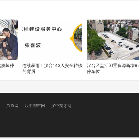
优质菌种
连续暴雨！汉台143人安全转移
汉台区盘活闲置资源新增95
的背后
停车位
窗
兴汉网
汉中都市网
汉中英才网
号