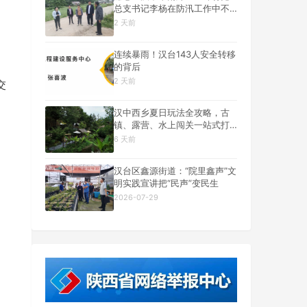
总支书记李杨在防汛工作中不
幸遇难
2 天前
连续暴雨！汉台143人安全转移
的背后
2 天前
交
汉中西乡夏日玩法全攻略，古
镇、露营、水上闯关一站式打
卡
6 天前
汉台区鑫源街道：“院里鑫声”文
明实践宣讲把“民声”变民生
2026-07-29