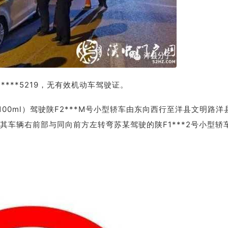
*****5219，无有效机动车驾驶证。
g/100ml）驾驶陕F2***M号小型轿车由东向西行至洋县文明路洋
车辆右前部与同向前方左转弯苏某驾驶的陕F1***2号小型轿