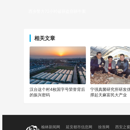
西乡警方72小时破获盗窃耕牛案
上一篇
相关文章
汉台这个村4枚国字号荣誉背后
宁强真菌研究所研发
的振兴密码
撑起天麻富民大产业
榆林新闻网
延安都市信息网
徐淮网
西安之