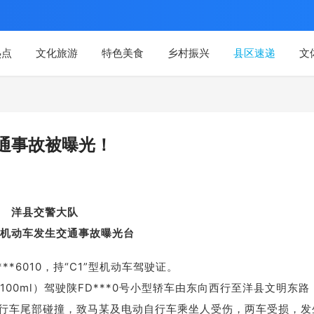
热点
文化旅游
特色美食
乡村振兴
县区速递
文
通事故被曝光！
洋县交警大队
机动车发生交通事故曝光台
***6010，持“C1”型机动车驾驶证。
g/100ml）驾驶陕FD***0号小型轿车由东向西行至洋县文明东路
动自行车尾部碰撞，致马某及电动自行车乘坐人受伤，两车受损，发