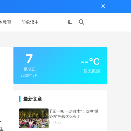
体教育
印象汉中
投稿
7
--°C
星期五
暂无数据
2026年8月
最新文章
千元一晚“一房难求”！汉中“微
度假”凭啥这么火？
，
5 小时前
生