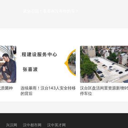
紧急召回！看看有没有你的车？
下
优质菌种
连续暴雨！汉台143人安全转移
汉台区盘活闲置资源新增95
的背后
停车位
窗
兴汉网
汉中都市网
汉中英才网