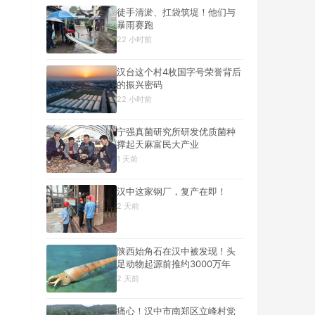
徒手清淤、扛袋筑堤！他们与
暴雨赛跑
22 小时前
汉台这个村4枚国字号荣誉背后
的振兴密码
22 小时前
宁强真菌研究所研发优质菌种
撑起天麻富民大产业
1 天前
汉中这家钢厂，复产在即！
2 天前
陕西始角石在汉中被发现！头
足动物起源前推约3000万年
2 天前
痛心！汉中市南郑区立峰村党