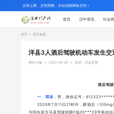
文明上网，文明用网，共创清朗网络空间！
首页
汉中资讯
社会
首页
县区速递
洋县3人酒后驾驶机动车发生交
网站小编
•
2020-09-29
•
来源：洋县交警
酒后驾驶
一、邓乐
，男，身份证号：612323*****
2020年7月11日21时许，醉酒后（105m
与同向前方马某驾驶的陕F临05***29号电