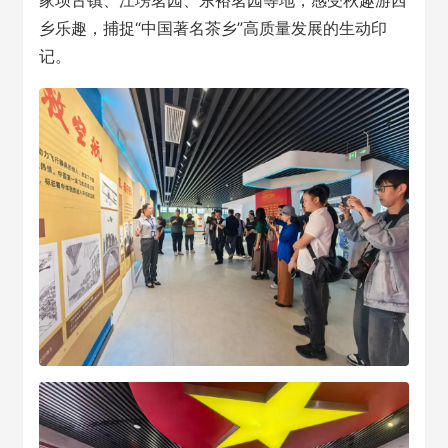
家坝古镇、江塝茗园、东裕茗园等地，感受秋趣游西
乡乐趣，捕捉“中国著名茶乡”高质量发展的生动印
记。