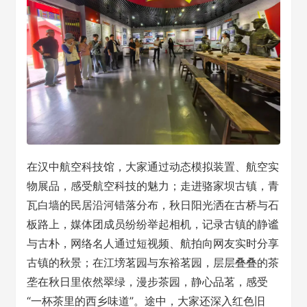
在汉中航空科技馆，大家通过动态模拟装置、航空实
物展品，感受航空科技的魅力；走进骆家坝古镇，青
瓦白墙的民居沿河错落分布，秋日阳光洒在古桥与石
板路上，媒体团成员纷纷举起相机，记录古镇的静谧
与古朴，网络名人通过短视频、航拍向网友实时分享
古镇的秋景；在江塝茗园与东裕茗园，层层叠叠的茶
垄在秋日里依然翠绿，漫步茶园，静心品茗，感受
“一杯茶里的西乡味道”。途中，大家还深入红色旧