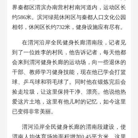
界秦都区渭滨办南营村村南河道内，运动区长
约586米。滨河绿苑休闲区与秦都人口文化公园
相邻，休闲区长约732米，健身设施应有尽有。
在渭河沿岸全民健身长廊渭南段，记者见
到了一位姓李的村民，他告诉记者，每天他都
会来到渭河健身长廊的运动场，向一些退休的
干部、教师学习健身技能，现在他已学会打篮
球、乒乓球和羽毛球了。同时他在锻炼完后会
捡走垃圾，让这里保持干净、漂亮。他说他热
爱这片土地，这里有他儿时的记忆，如今这里
已变得非常美丽。
渭河沿岸全民健身长廊的渭南段建设，使
渭南人均体育场地面积增加0.45平方米，这里