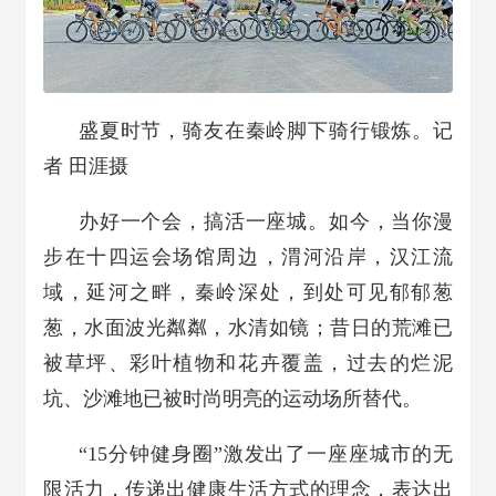
盛夏时节，骑友在秦岭脚下骑行锻炼。记
者 田涯摄
办好一个会，搞活一座城。如今，当你漫
步在十四运会场馆周边，渭河沿岸，汉江流
域，延河之畔，秦岭深处，到处可见郁郁葱
葱，水面波光粼粼，水清如镜；昔日的荒滩已
被草坪、彩叶植物和花卉覆盖，过去的烂泥
坑、沙滩地已被时尚明亮的运动场所替代。
“15分钟健身圈”激发出了一座座城市的无
限活力，传递出健康生活方式的理念，表达出