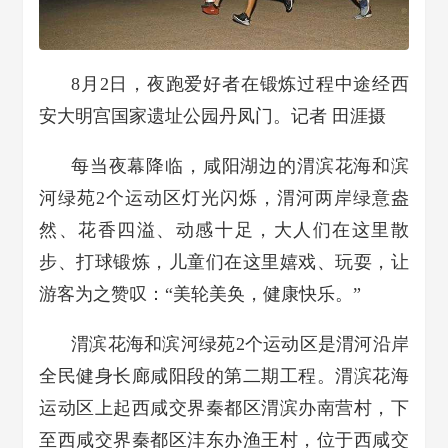
8月2日，夜跑爱好者在锻炼过程中途经西
安大明宫国家遗址公园丹凤门。记者 田涯摄
每当夜幕降临，咸阳湖边的渭滨花海和滨
河绿苑2个运动区灯光闪烁，渭河两岸绿意盎
然、花香四溢、动感十足，大人们在这里散
步、打球锻炼，儿童们在这里嬉戏、玩耍，让
游客为之赞叹：“美轮美奂，健康快乐。”
渭滨花海和滨河绿苑2个运动区是渭河沿岸
全民健身长廊咸阳段的第二期工程。渭滨花海
运动区上起西咸交界秦都区渭滨办南营村，下
至西咸交界秦都区沣东办渔王村，位于西咸交