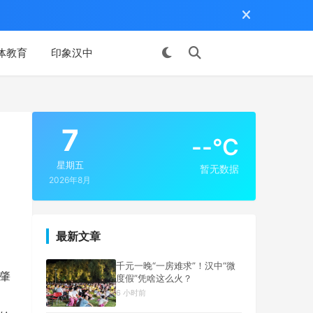
体教育
印象汉中
投稿
7
--°C
星期五
暂无数据
2026年8月
最新文章
千元一晚“一房难求”！汉中“微
，肇
度假”凭啥这么火？
6 小时前