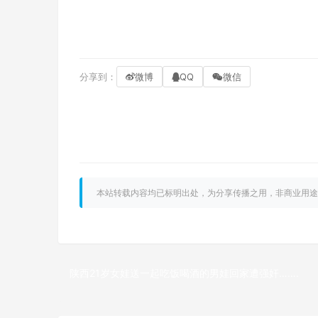
分享到：
微博
QQ
微信
本站转载内容均已标明出处，为分享传播之用，非商业用途
陕西21岁女娃送一起吃饭喝酒的男娃回家遭强奸…….
上一篇