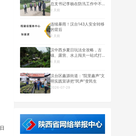
总支书记李杨在防汛工作中不
幸遇难
2 天前
连续暴雨！汉台143人安全转移
的背后
2 天前
汉中西乡夏日玩法全攻略，古
镇、露营、水上闯关一站式打
卡
6 天前
汉台区鑫源街道：“院里鑫声”文
明实践宣讲把“民声”变民生
2026-07-29
8日