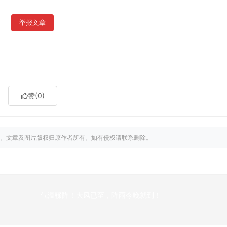
举报文章
赞
(0)
。文章及图片版权归原作者所有。如有侵权请联系删除。
气温骤降！大风已至，降雨今晚就到！
下