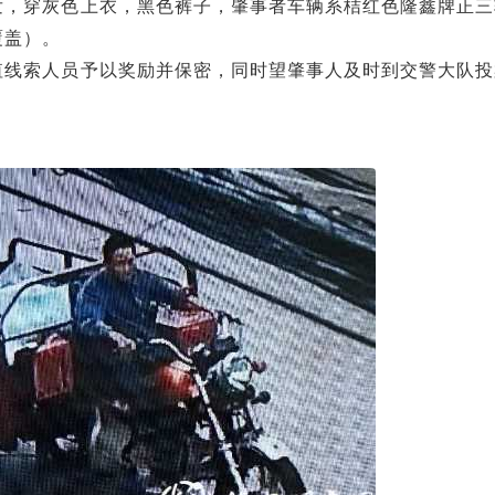
发，穿灰色上衣，黑色裤子，肇事者车辆系桔红色隆鑫牌正三
覆盖）。
值线索人员予以奖励并保密，同时望肇事人及时到交警大队投