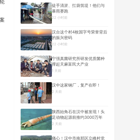
轮
徒手清淤、扛袋筑堤！他们与
暴雨赛跑
22 小时前
案
汉台这个村4枚国字号荣誉背后
的振兴密码
22 小时前
宁强真菌研究所研发优质菌种
撑起天麻富民大产业
1 天前
汉中这家钢厂，复产在即！
2 天前
陕西始角石在汉中被发现！头
足动物起源前推约3000万年
2 天前
痛心！汉中市南郑区立峰村党