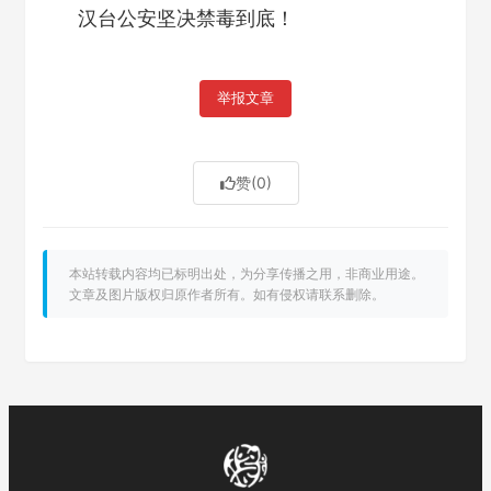
汉台公安坚决禁毒到底！
举报文章
赞
(0)
本站转载内容均已标明出处，为分享传播之用，非商业用途。
文章及图片版权归原作者所有。如有侵权请联系删除。