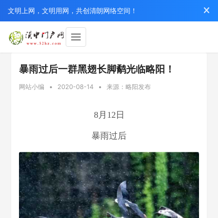
文明上网，文明用网，共创清朗网络空间！
暴雨过后一群黑翅长脚鹬光临略阳！
网站小编
•
2020-08-14
•
来源：略阳发布
8月12日
暴雨过后