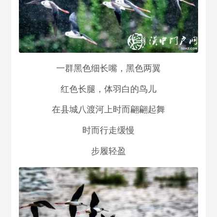
一群黑色细长嘴，黑色两翼
红色长腿，体羽白的鸟儿
在县城八渡河上时而翩翩起舞
时而行走缓慢
步履轻盈