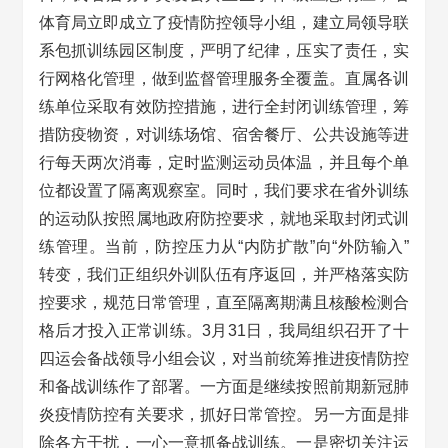
体育局立即成立了疫情防控领导小组，建立局领导联
系包抓训练园区制度，严明了纪律，压实了责任，实
行网格化管理，做到监督管理服务全覆盖。直属各训
练单位采取有效防控措施，进行全封闭训练管理，筹
措防疫物资，对训练场馆、宿舍餐厅、公共设施等进
行每天两次消毒，定时监测运动员体温，并且每个单
位都设置了隔离观察室。同时，我们要求在省外训练
的运动队按照属地政府防控要求，就地采取封闭式训
练管理。当前，防控压力从“内防扩散”向“外防输入”
转变，我们正组织外训队伍有序返回，并严格落实防
控要求，规范日常管理，直至隔离期满且核酸检测合
格后才投入正常训练。3月31日，我局组织召开了十
四运会备战领导小组会议，对当前统筹推进疫情防控
和备战训练作了部署。一方面是继续按照前期新冠肺
炎疫情防控有关要求，抓好日常管控。另一方面是排
除各方干扰，一心一意抓备战训练。一是密切关注运