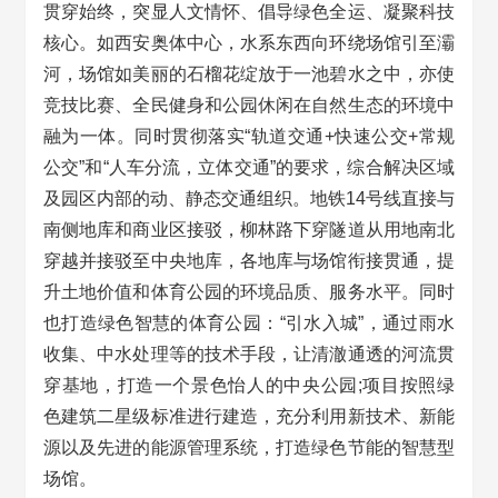
贯穿始终，突显人文情怀、倡导绿色全运、凝聚科技
核心。如西安奥体中心，水系东西向环绕场馆引至灞
河，场馆如美丽的石榴花绽放于一池碧水之中，亦使
竞技比赛、全民健身和公园休闲在自然生态的环境中
融为一体。同时贯彻落实“轨道交通+快速公交+常规
公交”和“人车分流，立体交通”的要求，综合解决区域
及园区内部的动、静态交通组织。地铁14号线直接与
南侧地库和商业区接驳，柳林路下穿隧道从用地南北
穿越并接驳至中央地库，各地库与场馆衔接贯通，提
升土地价值和体育公园的环境品质、服务水平。同时
也打造绿色智慧的体育公园：“引水入城”，通过雨水
收集、中水处理等的技术手段，让清澈通透的河流贯
穿基地，打造一个景色怡人的中央公园;项目按照绿
色建筑二星级标准进行建造，充分利用新技术、新能
源以及先进的能源管理系统，打造绿色节能的智慧型
场馆。