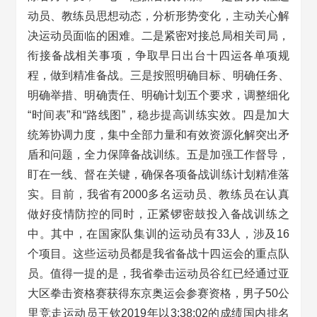
动员、教练员思想动态，分析形势变化，主动关心解
决运动员面临的困难。二是紧密对接总局相关司局，
衔接备战相关事项，争取早日出台十四运各单项规
程，做到精准备战。三是按照明确目标、明确任务、
明确举措、明确责任、明确计划五个要求，调整细化
“时间表”和“路线图”，稳步提高训练实效。四是加大
统筹协调力度，集中全部力量和有效资源化解突出矛
盾和问题，全力保障备战训练。五是加强工作督导，
盯在一线、督在关键，确保各项备战训练计划精准落
实。目前，我省有2000多名运动员、教练员在认真
做好疫情防控的同时，正紧锣密鼓投入备战训练之
中。其中，在国家队集训的运动员有33人，涉及16
个项目。这些运动员都是我省备战十四运会的重点队
员。值得一提的是，我省拳击运动员谷红已经通过亚
大区拳击资格赛获得东京奥运会参赛资格，男子50公
里竞走运动员王钦2019年以3:38:02的成绩国内排名