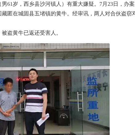
男61岁，西乡县沙河镇人）有重大嫌疑。7月23日，办案
回藏匿在城固县五堵镇的黄牛。经审讯，两人对合伙盗窃
，被盗黄牛已返还受害人。