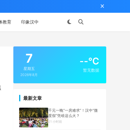
体教育
印象汉中
投稿
7
--°C
星期五
暂无数据
2026年8月
抓
最新文章
千元一晚“一房难求”！汉中“微
度假”凭啥这么火？
21 小时前