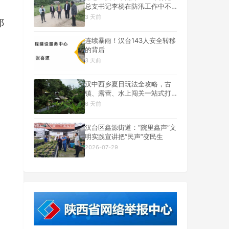
总支书记李杨在防汛工作中不
幸遇难
3 天前
邓
连续暴雨！汉台143人安全转移
的背后
3 天前
汉中西乡夏日玩法全攻略，古
镇、露营、水上闯关一站式打
卡
6 天前
汉台区鑫源街道：“院里鑫声”文
明实践宣讲把“民声”变民生
2026-07-29