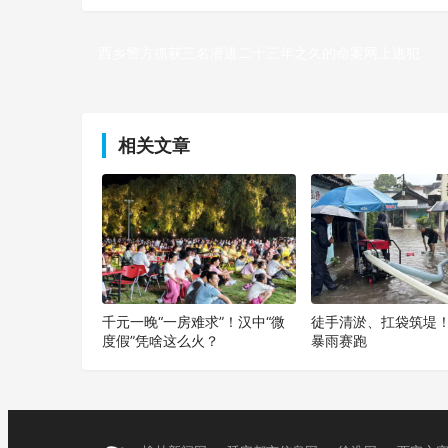
西乡警方抓获三名潜逃二十三年之久的命案网上逃犯
上一篇
相关文章
千元一晚“一房难求”！汉中“微
徒手清淤、扛袋筑堤
度假”凭啥这么火？
暴雨赛跑