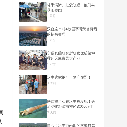
徒手清淤、扛袋筑堤！他们与
暴雨赛跑
1 天前
汉台这个村4枚国字号荣誉背后
的振兴密码
1 天前
宁强真菌研究所研发优质菌种
撑起天麻富民大产业
1 天前
汉中这家钢厂，复产在即！
3 天前
陕西始角石在汉中被发现！头
足动物起源前推约3000万年
案
3 天前
某
痛心！汉中市南郑区立峰村党