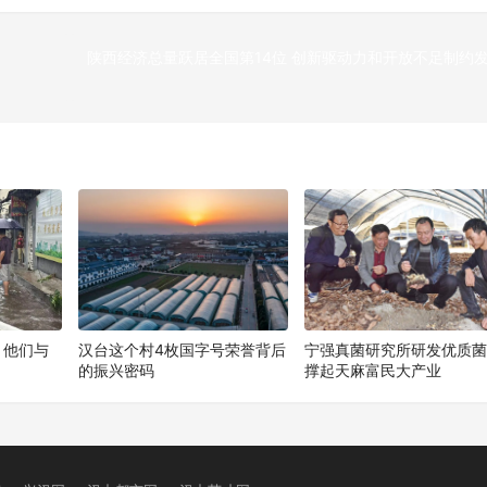
陕西经济总量跃居全国第14位 创新驱动力和开放不足制约
下
！他们与
汉台这个村4枚国字号荣誉背后
宁强真菌研究所研发优质
的振兴密码
撑起天麻富民大产业