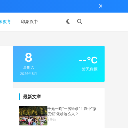
体教育
印象汉中
投稿
8
--°C
星期六
暂无数据
2026年8月
最新文章
千元一晚“一房难求”！汉中“微
度假”凭啥这么火？
1 天前