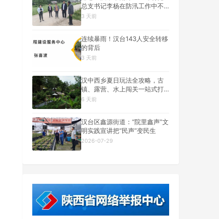
总支书记李杨在防汛工作中不
幸遇难
3 天前
连续暴雨！汉台143人安全转移
的背后
3 天前
汉中西乡夏日玩法全攻略，古
镇、露营、水上闯关一站式打
卡
6 天前
汉台区鑫源街道：“院里鑫声”文
明实践宣讲把“民声”变民生
2026-07-29