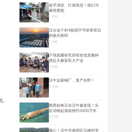
徒手清淤、扛袋筑堤！他们与
暴雨赛跑
1 天前
汉台这个村4枚国字号荣誉背后
的振兴密码
1 天前
宁强真菌研究所研发优质菌种
撑起天麻富民大产业
1 天前
汉中这家钢厂，复产在即！
3 天前
儿
陕西始角石在汉中被发现！头
足动物起源前推约3000万年
3 天前
痛心！汉中市南郑区立峰村党