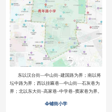
东以汉台街—中山街–建国路为界；南以将
坛中路为界；西以挂匾巷—中山街—石灰巷为
界；北以东大街–高家巷–中学巷–窦家巷为界。
伞铺街小学