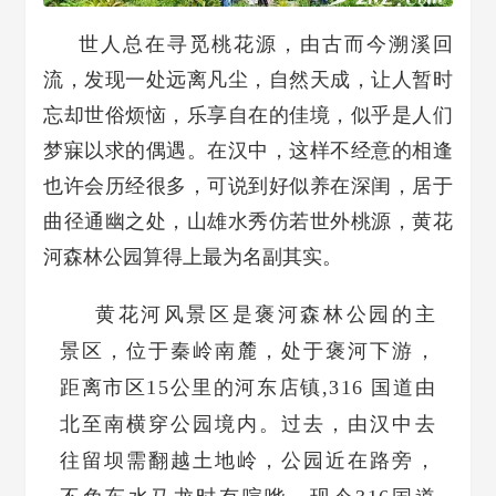
世人总在寻觅桃花源，由古而今溯溪回
流，发现一处远离凡尘，自然天成，让人暂时
忘却世俗烦恼，乐享自在的佳境，似乎是人们
梦寐以求的偶遇。在汉中，这样不经意的相逢
也许会历经很多，可说到好似养在深闺，居于
曲径通幽之处，山雄水秀仿若世外桃源，黄花
河森林公园算得上最为名副其实。
黄花河风景区是褒河森林公园的主
景区，位于秦岭南麓，处于褒河下游，
距离市区15公里的河东店镇,316 国道由
北至南横穿公园境内。过去，由汉中去
往留坝需翻越土地岭，公园近在路旁，