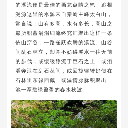
的溪流便是最佳的画龙点睛之笔。追根
溯源这里的水源来自秦岭主峰太白山，
常言说：山有多高，水有多长，高山之
巅所积蓄涓涓细流终究汇聚出这样一条
依山穿谷，一路雀跃欢腾的溪流。山谷
间乱石林立，却并不妨碍溪水一往无前
的步伐，或缓缓静流于巨石之上，或滔
滔奔泄在乱石丛间，或回旋辗转好似在
石林里东躲西藏，或温情脉脉积聚出一
池一潭碧绿盈盈的春水秋波。