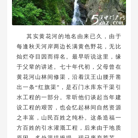
其实黄花河的地名由来已久，由于
每逢秋天河岸两边长满黄色野花，无比
灿烂夺目因而得名。最早听说这里，缘
于父辈的讲述。七十年代初，父母曾在
黄花河山林间修渠，沿着汉王山腰开凿
出一条“红旗渠”，是石门水库东干渠引
水工程的一部分。常听他们谈起当年建
设工程的艰苦，也会忆起林间自然资源
之丰富，山民百姓之纯朴。这条造福一
方百姓的引水灌溉工程，后来由于地质
原因，多处渠堤坍塌，现已废弃荒芜，