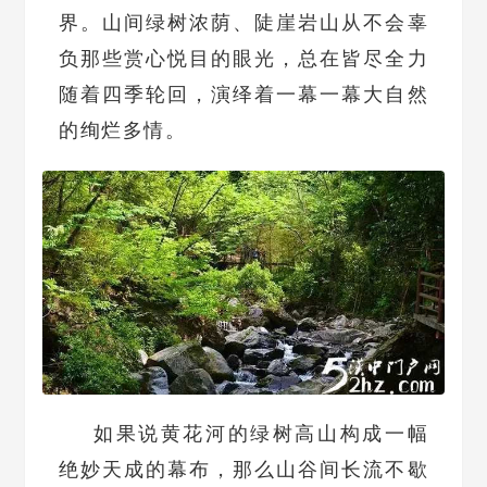
界。山间绿树浓荫、陡崖岩山从不会辜
负那些赏心悦目的眼光，总在皆尽全力
随着四季轮回，演绎着一幕一幕大自然
的绚烂多情。
如果说黄花河的绿树高山构成一幅
绝妙天成的幕布，那么山谷间长流不歇