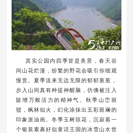
其实公园内四季皆是美景，春天谷
间山花烂漫，纷繁的野花会吸引你细观
慢赏。夏季送来无边无限的郁郁葱葱，
步入山间真有种提神醒脑，仿佛被注入
陡增万般活力的精神气。秋季山峦斑
驳，枫林似火，幻化涂抹出五彩斑斓的
印象派油画。冬季玉树琼花，沉寂着一
个银装素裹好似童话王国的冰雪山水世