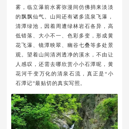
雾，临立瀑前水雾弥漫间仿佛捎来淡淡
的飘飘仙气。山间还有诸多流泉飞瀑，
清潭绿池，因着周遭绿林岩石各异，高
低错落、大小不一、色彩多变，形成黄
花飞瀑、镜潭映翠、幽谷七叠等多处景
观。望着山间清冽透净的溪水，不由让
人感叹，还需去哪欣赏小小石潭呢，黄
花河千变万化的清泉石流，真正是“小
石潭记”最贴切的真实写照。