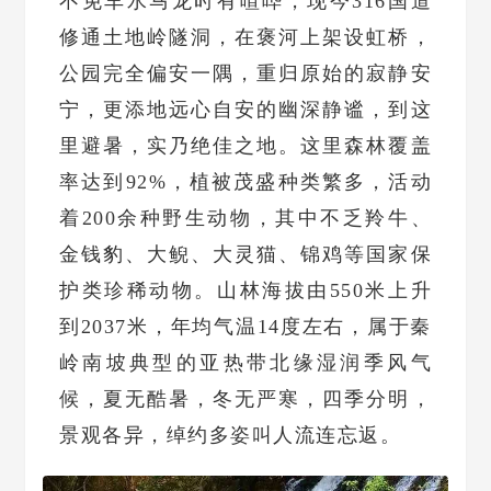
不免车水马龙时有喧哗，现今316国道
修通土地岭隧洞，在褒河上架设虹桥，
公园完全偏安一隅，重归原始的寂静安
宁，更添地远心自安的幽深静谧，到这
里避暑，实乃绝佳之地。这里森林覆盖
率达到92%，植被茂盛种类繁多，活动
着200余种野生动物，其中不乏羚牛、
金钱豹、大鲵、大灵猫、锦鸡等国家保
护类珍稀动物。山林海拔由550米上升
到2037米，年均气温14度左右，属于秦
岭南坡典型的亚热带北缘湿润季风气
候，夏无酷暑，冬无严寒，四季分明，
景观各异，绰约多姿叫人流连忘返。