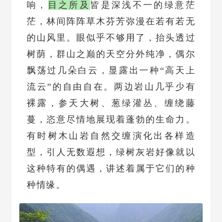
响，
目之所及
皆是深浅不一的绿意茫
茫，林间阵阵草木芬芳弥漫在若有若无
的山风里。眼似乎不够用了，抬头透过
树荫，群山之巅的天空分外纯净，偶尔
飘荡过几朵白云，显露出一种“高天上
流云”的自由自在。两边岩山几乎少有
裸露，参天大树、葱绿灌丛、缠绕藤
蔓，恣意尽情地展现着蓬勃的生命力。
有时树木山岩自然交缠演化出各样造
型，引人无数遐想，绿树灰岩好像就以
这种特有的偶遇，讲述着属于它们的种
种情缘。