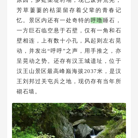
芳草萋萋的枯渠留存着父辈的青春记
忆。景区内还有一处奇特的
呼噜
睡石，
一方巨石临空悬于石壁，仅有一角和石
壁相连，上有数十小孔，风起则左右晃
动，并发出“呼呼”之声，用手推之，亦
呈晃动之势。还存有汉王城遗址，位于
汉王山景区最高峰巅海拔2037米，是汉
王刘邦过关屯兵之地，现仍存有当年所
砌石墙。