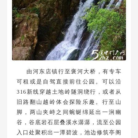
由河东店镇行至褒河大桥，有专车
可租或是自驾直接前往公园。可以沿
316新线穿越土地岭隧洞绕行，或者从
旧路翻山越岭体会探险乐趣。行至山
脚，两山夹峙之间蜿蜒绵延出一涧幽
谷，谷底岩石层叠溪水潺潺，流至公园
入口处聚积出一潭碧波，池边修筑亭阁