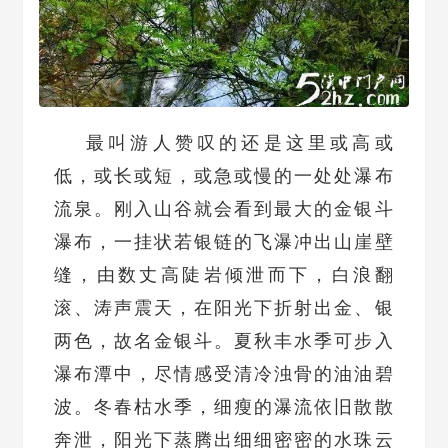
最叫游人赞叹的还是这里或高或
低，或长或短，或急或慢的一处处瀑布
流泉。刚入山谷就会看到最大的金银斗
瀑布，一挂状若银链的飞瀑冲出山崖壁
缝，由数丈高陡岩倾泄而下，白浪翻
滚、涛声震天，在阳光下折射出金、银
两色，故名金银斗。夏秋丰水季可步入
瀑布潭中，尽情感受清冷浊骨的油油碧
波。冬春枯水季，细瘦的瀑流依旧散散
奔泄，阳光下蒸腾出细细密密的水珠云