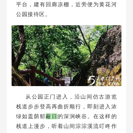
平台，建有回廊凉棚，近旁便为黄花河
公园接待区。
从公园正门进入，沿山间仿古游览
栈道步步登高再曲折顺行，即刻进入浓
绿如盖荫郁
蔽日
的深涧峡谷。在这样的
栈道上漫步，听着山间淙淙溪流叮咚作