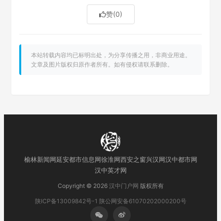
赞
(0)
本站转载内容均已标明出处，为分享传播之用，非商业用途。
文章及图片版权归原作者所有。如有侵权请联系删除。
榆林新闻网
延安都市信息网
徐淮网
西安之窗
兴汉网
汉中都市网
汉中英才网
Copyright © 2026
汉中门户网
版权所有
陕ICP备13009842号-1
陕公网安备61070202000200号