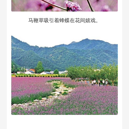
马鞭草吸引着蜂蝶在花间嬉戏。