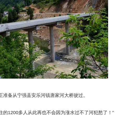
托车正准备从宁强县安乐河镇唐家河大桥驶过。
住的1200多人从此再也不会因为涨水过不了河犯愁了！”