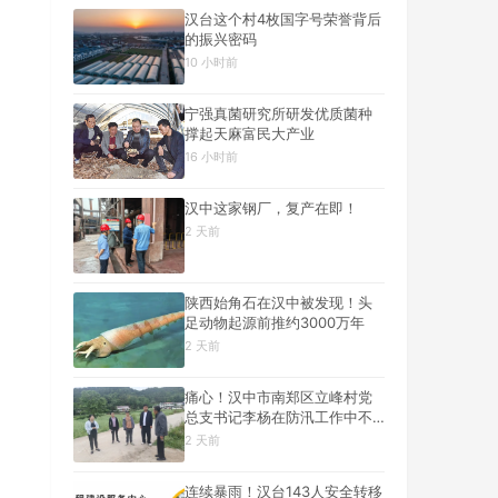
汉台这个村4枚国字号荣誉背后
的振兴密码
10 小时前
宁强真菌研究所研发优质菌种
撑起天麻富民大产业
16 小时前
汉中这家钢厂，复产在即！
2 天前
陕西始角石在汉中被发现！头
足动物起源前推约3000万年
2 天前
痛心！汉中市南郑区立峰村党
总支书记李杨在防汛工作中不
幸遇难
2 天前
连续暴雨！汉台143人安全转移