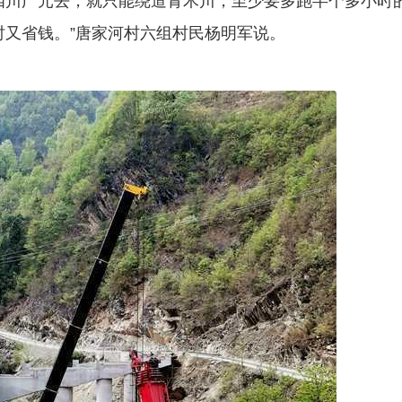
四川广元去，就只能绕道青木川，至少要多跑半个多小时
又省钱。”唐家河村六组村民杨明军说。