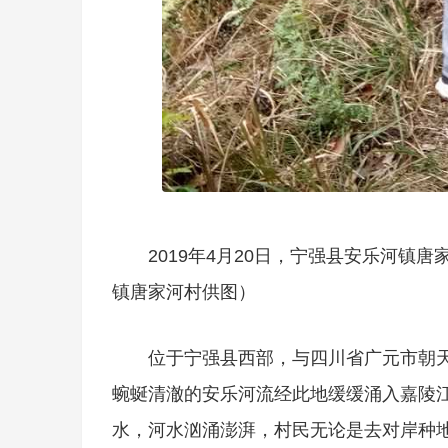
2019年4月20日，宁强县安乐河镇
镇唐家河村供图）
位于宁强县西部，与四川省广元市朝
蜿蜒清澈的安乐河流经此地缓缓涌入嘉陵
水，河水汹涌澎湃，村民无论是去对岸种