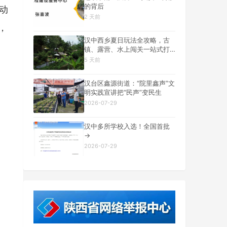
的背后
动
2 天前
，
汉中西乡夏日玩法全攻略，古
镇、露营、水上闯关一站式打
卡
5 天前
汉台区鑫源街道：“院里鑫声”文
明实践宣讲把“民声”变民生
2026-07-29
汉中多所学校入选！全国首批
→
2026-07-29