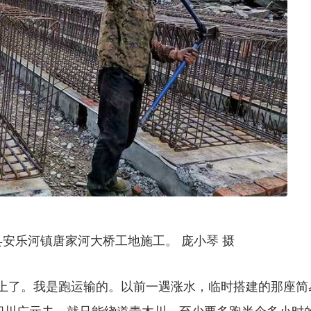
强县安乐河镇唐家河大桥工地施工。 庞小琴 摄
坎上了。我是跑运输的。以前一遇涨水，临时搭建的那座简