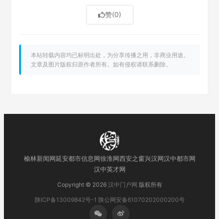
赞
(0)
本站转载内容均已标明出处，为分享传播之用，非商业用途。
文章及图片版权归原作者所有。如有侵权请联系删除。
榆林新闻网
延安都市信息网
徐淮网
西安之窗
兴汉网
汉中都市网
汉中英才网
Copyright © 2026
汉中门户网
版权所有
陕ICP备13009842号-1
陕公网安备61070202000200号