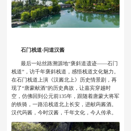
石门栈道·问道汉酱
最后一站丝路溯源地“褒斜道遗迹——石门
栈道”，访千年褒斜栈道，感悟栈道文化魅力。
在石门栈道上演《汉酱北上》历史情景剧，再
现了“唐蒙献酒”的历史典故，让嘉宾穿越时
空，仿佛回到公元前135年，跟随着唐蒙大将军
的铁骑，一路沿栈道北上长安，进献蒟酱酒。
汉代蒟酱，今时汉酱，千年文化，今人传承。