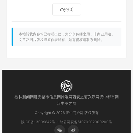
赞
(0)
本站转载内容均已标明出处，为分享传播之用，非商业用途。
文章及图片版权归原作者所有。如有侵权请联系删除。
榆林新闻网
延安都市信息网
徐淮网
西安之窗
兴汉网
汉中都市网
汉中英才网
Copyright © 2026
汉中门户网
版权所有
陕ICP备13009842号-1
陕公网安备61070202000200号