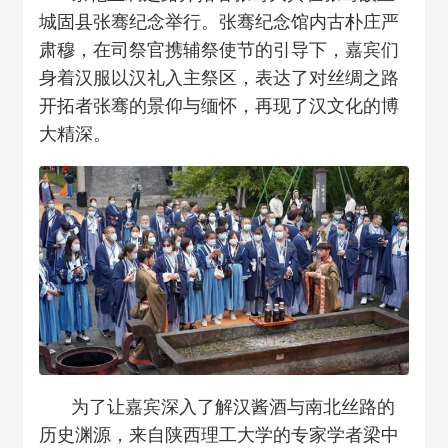
城固县张骞纪念举行。张骞纪念馆内古朴庄严
肃穆，在司祭官携辅祭使节的引导下，嘉宾们
身着汉服以汉礼入主祭区，表达了对丝绸之路
开拓者张骞的景仰与缅怀，再现了汉文化的博
大精深。
为了让嘉宾深入了解汉酱酒与南北丝路的
历史渊源，来自陕西理工大学的专家学者梁中