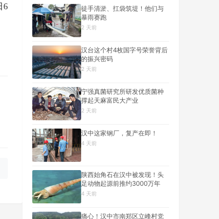
6
徒手清淤、扛袋筑堤！他们与
暴雨赛跑
2 天前
汉台这个村4枚国字号荣誉背后
的振兴密码
2 天前
宁强真菌研究所研发优质菌种
撑起天麻富民大产业
2 天前
汉中这家钢厂，复产在即！
4 天前
陕西始角石在汉中被发现！头
足动物起源前推约3000万年
4 天前
痛心！汉中市南郑区立峰村党