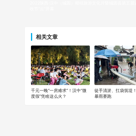
2022陕西·汉中（城固）柑桔旅游文化月暨城固县第五届
收节“云”开幕
上一篇
相关文章
千元一晚“一房难求”！汉中“微
徒手清淤、扛袋筑堤
度假”凭啥这么火？
暴雨赛跑