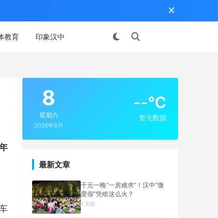
体教育
印象汉中
投稿
8
--°C
星期六
暂无数据
2026年8月
2年
最新文章
千元一晚“一房难求”！汉中“微
度假”凭啥这么火？
1 天前
车