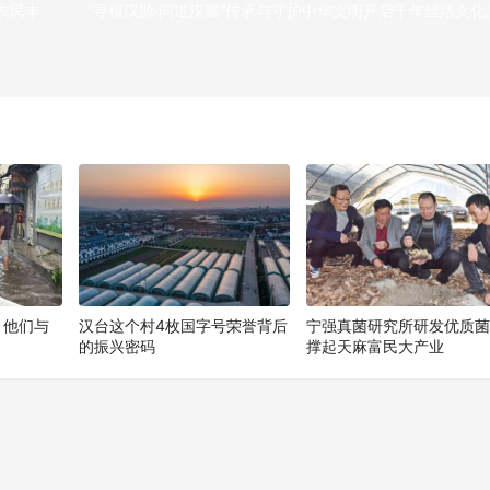
农民丰
“寻根汉源·问道汉酱”传承与守护中华文明开启千年丝路文化
下
！他们与
汉台这个村4枚国字号荣誉背后
宁强真菌研究所研发优质
的振兴密码
撑起天麻富民大产业