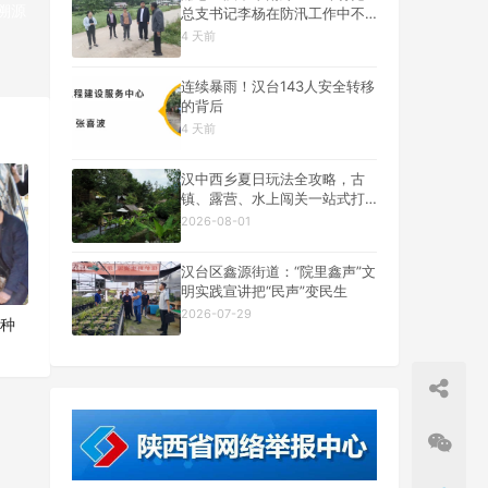
溯源
总支书记李杨在防汛工作中不
幸遇难
4 天前
一篇
连续暴雨！汉台143人安全转移
的背后
4 天前
汉中西乡夏日玩法全攻略，古
镇、露营、水上闯关一站式打
卡
2026-08-01
汉台区鑫源街道：“院里鑫声”文
明实践宣讲把“民声”变民生
2026-07-29
菌种