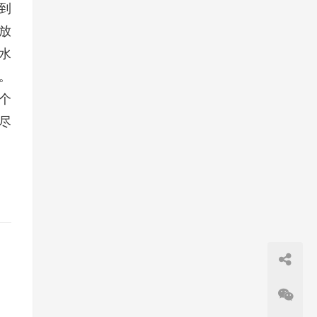
到
排放
水
。
7个
尽