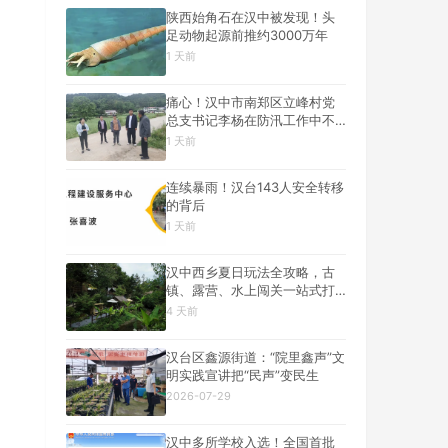
陕西始角石在汉中被发现！头
足动物起源前推约3000万年
1 天前
痛心！汉中市南郑区立峰村党
总支书记李杨在防汛工作中不
幸遇难
1 天前
连续暴雨！汉台143人安全转移
的背后
1 天前
汉中西乡夏日玩法全攻略，古
镇、露营、水上闯关一站式打
卡
4 天前
汉台区鑫源街道：“院里鑫声”文
明实践宣讲把“民声”变民生
2026-07-29
汉中多所学校入选！全国首批