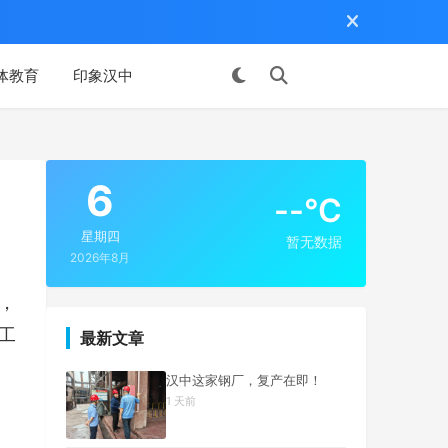
体教育
印象汉中
投稿
6
--°C
星期四
暂无数据
2026年8月
，
工
最新文章
汉中这家钢厂，复产在即！
1 天前