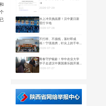
→
和
2026-07-29
个
水上冲关挑战赛！汉中夏日新
已
晋打卡地
2026-07-28
不打样、不描线，落针即成
画！宁强羌绣，针尖上的千年
羌乡文脉
2026-07-28
青春守护银龄！华中农业大学
学子走进汉中褒国康乐园开展
14 天养老社会实践
2026-07-27