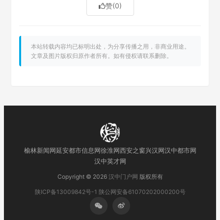
赞
(0)
本站转载内容均已标明出处，为分享传播之用，非商业用途。
文章及图片版权归原作者所有。如有侵权请联系删除。
榆林新闻网
延安都市信息网
徐淮网
西安之窗
兴汉网
汉中都市网
汉中英才网
Copyright © 2026
汉中门户网
版权所有
陕ICP备13009842号-1
陕公网安备61070202000200号