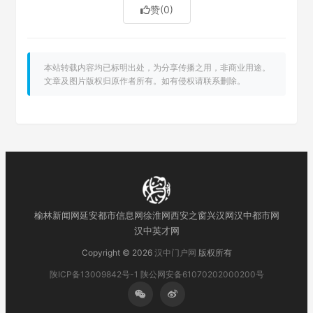
赞
(0)
本站转载内容均已标明出处，为分享传播之用，非商业用途。
文章及图片版权归原作者所有。如有侵权请联系删除。
榆林新闻网
延安都市信息网
徐淮网
西安之窗
兴汉网
汉中都市网
汉中英才网
Copyright © 2026
汉中门户网
版权所有
陕ICP备13009842号-1
陕公网安备61070202000200号