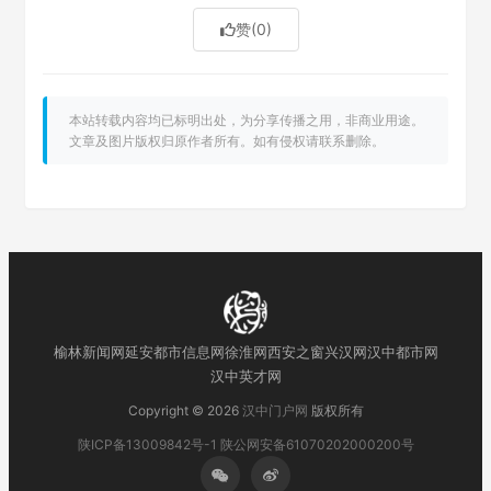
赞
(0)
本站转载内容均已标明出处，为分享传播之用，非商业用途。
文章及图片版权归原作者所有。如有侵权请联系删除。
榆林新闻网
延安都市信息网
徐淮网
西安之窗
兴汉网
汉中都市网
汉中英才网
Copyright © 2026
汉中门户网
版权所有
陕ICP备13009842号-1
陕公网安备61070202000200号