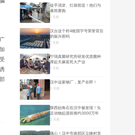
骗
徒手清淤、扛袋筑堤！他们与
暴雨赛跑
1 天前
汉台这个村4枚国字号荣誉背后
的振兴密码
广
1 天前
加
宁强真菌研究所研发优质菌种
受
撑起天麻富民大产业
1 天前
诱
部
汉中这家钢厂，复产在即！
2 天前
陕西始角石在汉中被发现！头
足动物起源前推约3000万年
2 天前
痛心！汉中市南郑区立峰村党