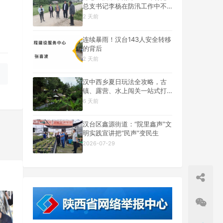
总支书记李杨在防汛工作中不
幸遇难
2 天前
连续暴雨！汉台143人安全转移
的背后
2 天前
汉中西乡夏日玩法全攻略，古
镇、露营、水上闯关一站式打
卡
6 天前
汉台区鑫源街道：“院里鑫声”文
明实践宣讲把“民声”变民生
2026-07-29
一篇