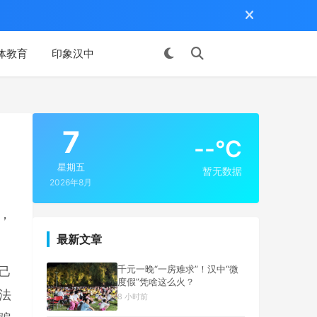
体教育
印象汉中
投稿
7
--°C
星期五
暂无数据
2026年8月
，
最新文章
千元一晚“一房难求”！汉中“微
己
度假”凭啥这么火？
法
8 小时前