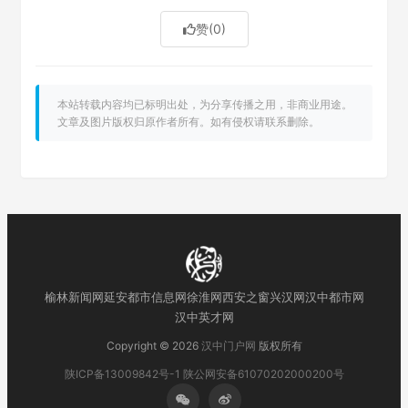
赞
(0)
本站转载内容均已标明出处，为分享传播之用，非商业用途。
文章及图片版权归原作者所有。如有侵权请联系删除。
榆林新闻网
延安都市信息网
徐淮网
西安之窗
兴汉网
汉中都市网
汉中英才网
Copyright © 2026
汉中门户网
版权所有
陕ICP备13009842号-1
陕公网安备61070202000200号