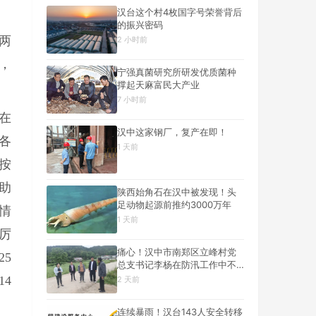
汉台这个村4枚国字号荣誉背后
的振兴密码
两
2 小时前
，
宁强真菌研究所研发优质菌种
撑起天麻富民大产业
7 小时前
在
汉中这家钢厂，复产在即！
各
1 天前
按
助
陕西始角石在汉中被发现！头
足动物起源前推约3000万年
情
1 天前
厉
痛心！汉中市南郑区立峰村党
5
总支书记李杨在防汛工作中不
幸遇难
4
2 天前
连续暴雨！汉台143人安全转移