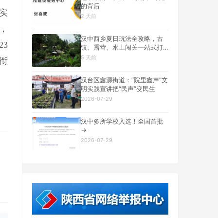
的背后
实
2 天前
，
汉中西乡夏日玩法全攻略，古
3
镇、露营、水上闯关一站式打
卡
5 天前
衔
汉台区鑫源街道：“院里鑫声”文
明实践宣讲把“民声”变民生
2026-07-29
汉中多所学校入选！全国首批
→
2026-07-29