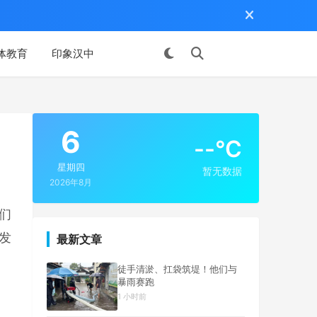
体教育
印象汉中
投稿
6
--°C
星期四
暂无数据
2026年8月
们
发
最新文章
徒手清淤、扛袋筑堤！他们与
暴雨赛跑
1 小时前