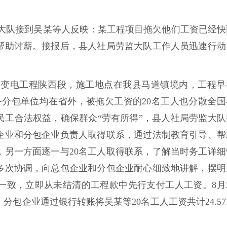
监察大队接到吴某等人反映：某工程项目拖欠他们工资已经快
帮助讨薪。接报后，县人社局劳监大队工作人员迅速行动
输变电工程陕西段，施工地点在我县马道镇境内，工程早
劳务分包单位均在省外，被拖欠工资的20名工人也分散全国
民工合法权益，确保群众“劳有所得”，县人社局劳监大队
企业和分包企业负责人取得联系，通过法制教育引导、帮
，另一方面逐一与20名工人取得联系，了解当时务工详细
多次协调，向总包企业和分包企业耐心细致地讲解，摆明
一致，立即从未结清的工程款中先行支付工人工资。8月2
包企业通过银行转账将吴某等20名工人工资共计24.571