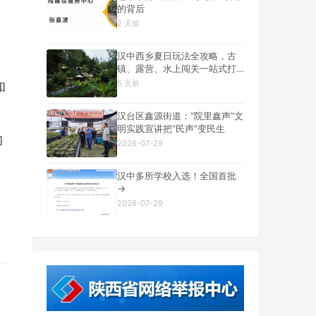
的背后
2 天前
汉中西乡夏日玩法全攻略，古
镇、露营、水上闯关一站式打
卡
5 天前
和
汉台区鑫源街道：“院里鑫声”文
明实践宣讲把“民声”变民生
的
2026-07-29
汉中多所学校入选！全国首批
→
2026-07-29