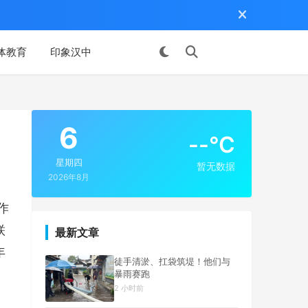
体教育
印象汉中
投稿
6
--°C
星期四
暂无数据
2026年8月
作
联
最新文章
年
徒手清淤、扛袋筑堤！他们与
暴雨赛跑
2 小时前