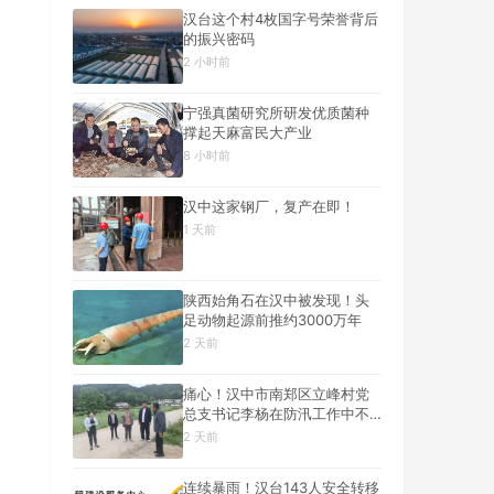
汉台这个村4枚国字号荣誉背后
的振兴密码
2 小时前
宁强真菌研究所研发优质菌种
撑起天麻富民大产业
8 小时前
汉中这家钢厂，复产在即！
1 天前
陕西始角石在汉中被发现！头
足动物起源前推约3000万年
2 天前
痛心！汉中市南郑区立峰村党
总支书记李杨在防汛工作中不
幸遇难
2 天前
连续暴雨！汉台143人安全转移