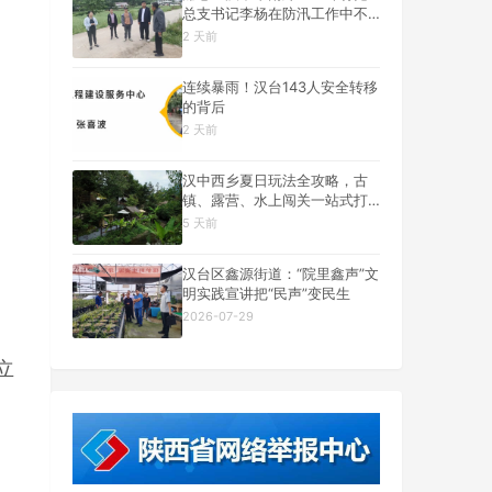
总支书记李杨在防汛工作中不
幸遇难
2 天前
连续暴雨！汉台143人安全转移
的背后
2 天前
汉中西乡夏日玩法全攻略，古
镇、露营、水上闯关一站式打
卡
5 天前
汉台区鑫源街道：“院里鑫声”文
明实践宣讲把“民声”变民生
2026-07-29
立