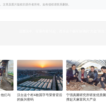
。文章及图片版权归原作者所有。如有侵权请联系删除。
流窜汉中、安康作案16起，西乡这个砸车玻璃的“大盗”抓住
下
！他们与
汉台这个村4枚国字号荣誉背后
宁强真菌研究所研发优质
的振兴密码
撑起天麻富民大产业