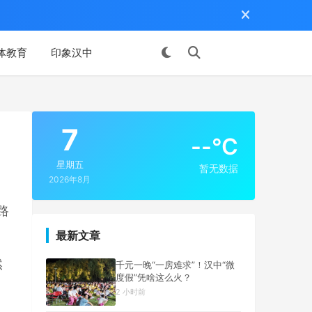
体教育
印象汉中
投稿
7
--°C
星期五
暂无数据
2026年8月
路
最新文章
然
千元一晚“一房难求”！汉中“微
度假”凭啥这么火？
2 小时前