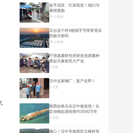
徒手清淤、扛袋筑堤！他们与
暴雨赛跑
18 小时前
汉台这个村4枚国字号荣誉背后
的振兴密码
18 小时前
宁强真菌研究所研发优质菌种
撑起天麻富民大产业
1 天前
汉中这家钢厂，复产在即！
2 天前
气
陕西始角石在汉中被发现！头
足动物起源前推约3000万年
2 天前
痛心！汉中市南郑区立峰村党