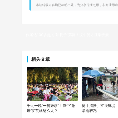
本站转载内容均已标明出处，为分享传播之用，非商业用途
作案达100多起的“油耗子”落网！汉中警方征集线索
上一篇
相关文章
千元一晚“一房难求”！汉中“微
徒手清淤、扛袋筑堤
度假”凭啥这么火？
暴雨赛跑