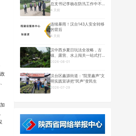
总支书记李杨在防汛工作中不
幸遇难
4 天前
连续暴雨！汉台143人安全转移
的背后
4 天前
汉中西乡夏日玩法全攻略，古
镇、露营、水上闯关一站式打
卡
2026-08-01
委
政
汉台区鑫源街道：“院里鑫声”文
明实践宣讲把“民声”变民生
、
2026-07-29
加
，
仅