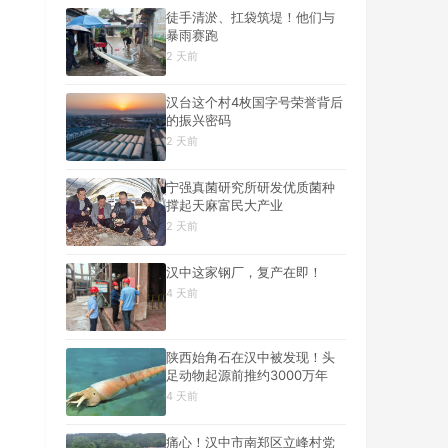
徒手清淤、扛袋筑堤！他们与
暴雨赛跑
2 天前
汉台这个村4枚国字号荣誉背后
的振兴密码
2 天前
宁强真菌研究所研发优质菌种
撑起天麻富民大产业
2 天前
汉中这家钢厂，复产在即！
4 天前
陕西始角石在汉中被发现！头
足动物起源前推约3000万年
4 天前
痛心！汉中市南郑区立峰村党