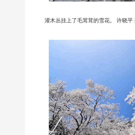
灌木丛挂上了毛茸茸的雪花。 许晓平 