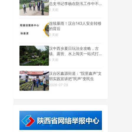
总支书记李杨在防汛工作中不
幸遇难
2 天前
连续暴雨！汉台143人安全转移
的背后
2 天前
汉中西乡夏日玩法全攻略，古
镇、露营、水上闯关一站式打
卡
5 天前
汉台区鑫源街道：“院里鑫声”文
明实践宣讲把“民声”变民生
2026-07-29