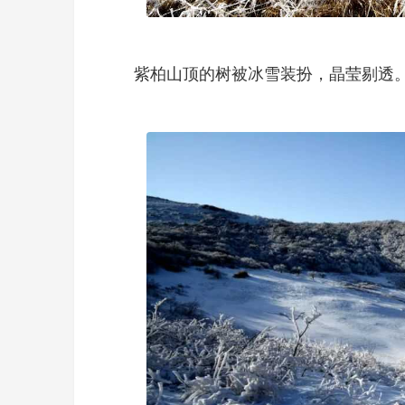
紫柏山顶的树被冰雪装扮，晶莹剔透。