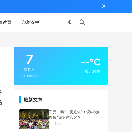
体教育
印象汉中
投稿
7
--°C
星期五
暂无数据
2026年8月
分
最新文章
菊
千元一晚“一房难求”！汉中“微
度假”凭啥这么火？
1 小时前