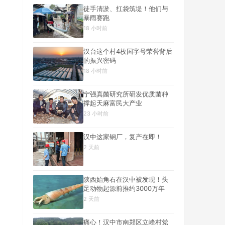
徒手清淤、扛袋筑堤！他们与
暴雨赛跑
18 小时前
汉台这个村4枚国字号荣誉背后
的振兴密码
18 小时前
宁强真菌研究所研发优质菌种
撑起天麻富民大产业
23 小时前
汉中这家钢厂，复产在即！
2 天前
陕西始角石在汉中被发现！头
足动物起源前推约3000万年
2 天前
痛心！汉中市南郑区立峰村党