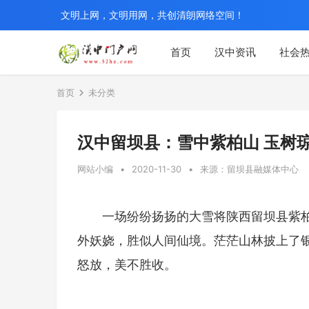
文明上网，文明用网，共创清朗网络空间！
首页
汉中资讯
社会
首页
未分类
汉中留坝县：雪中紫柏山 玉树
网站小编
•
2020-11-30
•
来源：留坝县融媒体中心
一场纷纷扬扬的大雪将陕西留坝县紫
外妖娆，胜似人间仙境。茫茫山林披上了
怒放，美不胜收。