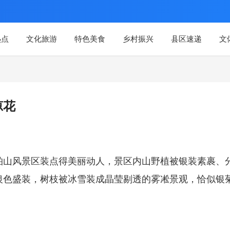
热点
文化旅游
特色美食
乡村振兴
县区速递
文
琼花
柏山风景区装点得美丽动人，景区内山野植被银装素裹、
银色盛装，树枝被冰雪装成晶莹剔透的雾凇景观，恰似银