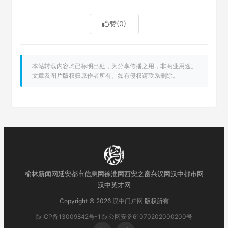
赞
(0)
本站转载内容均已标明出处，为分享传播之用，非商业用途。
文章及图片版权归原作者所有。如有侵权请联系删除。
榆林新闻网
延安都市信息网
徐淮网
西安之窗
兴汉网
汉中都市网
汉中英才网
Copyright © 2026
汉中门户网
版权所有
陕ICP备13009842号-1
陕公网安备61070202000200号