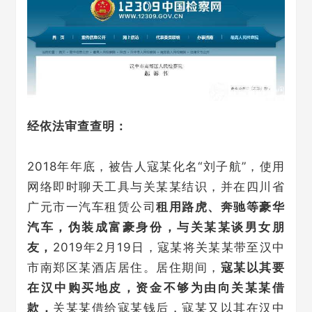
经依法审查查明：
2018年年底，被告人寇某化名“刘子航”，使用
网络即时聊天工具与关某某结识，并在四川省
广元市一汽车租赁公司
租用路虎、奔驰等豪华
汽车，伪装成富豪身份，与关某某谈男女朋
友，
2019年2月19日，寇某将关某某带至汉中
市南郑区某酒店居住。居住期间，
寇某以其要
在汉中购买地皮，资金不够为由向关某某借
款，
关某某借给寇某钱后，寇某又以其在汉中