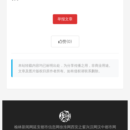
举报文章
赞
(0)
本站转载内容均已标明出处，为分享传播之用，非商业用途。
文章及图片版权归原作者所有。如有侵权请联系删除。
榆林新闻网
延安都市信息网
徐淮网
西安之窗
兴汉网
汉中都市网