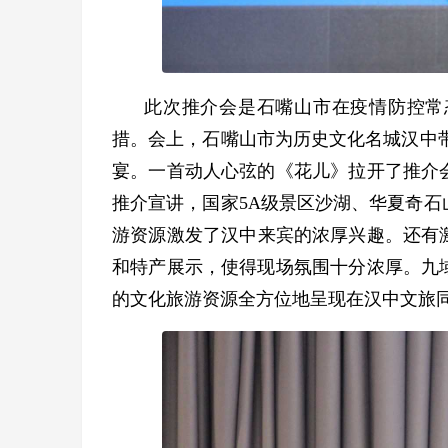
此次推介会是
石嘴山
市在疫情防控常
措。会上，
石嘴山
市为历史文化名城
汉中
宴。一首动人心弦的《花儿》拉开了推介
推介宣讲，国家
5A
级景区沙湖、华夏奇石
游资源激发了
汉中
来宾的浓厚兴趣。还有
和特产展示，使得现场氛围十分浓厚。九
的文化旅游资源全方位地呈现在
汉中
文旅