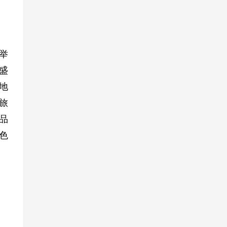
举
盛
地
旅
品
色