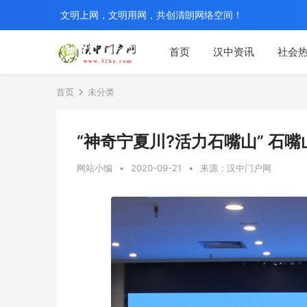
文明上网，文明用网，共创清朗网络空间！
首页
汉中资讯
社会
首页
未分类
“神奇宁夏川?活力石嘴山” 石
网站小编
•
2020-09-21
•
来源：汉中门户网