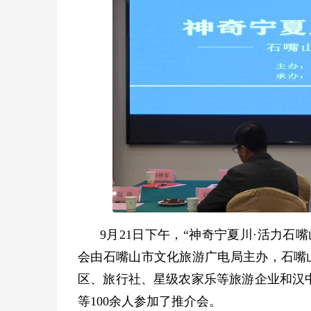
9
月
21
日下午，
“
神奇宁夏川
·
活力石嘴
会由石嘴山市文化旅游广电局主办，
石嘴
区、旅行社、星级农家乐等旅游企业和
汉
等
100
余人参加了推介会。