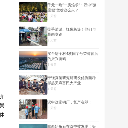
千元一晚“一房难求”！汉中“微
度假”凭啥这么火？
3 天前
徒手清淤、扛袋筑堤！他们与
暴雨赛跑
3 天前
汉台这个村4枚国字号荣誉背后
的振兴密码
3 天前
宁强真菌研究所研发优质菌种
撑起天麻富民大产业
4 天前
介
汉中这家钢厂，复产在即！
景
5 天前
体
陕西始角石在汉中被发现！头