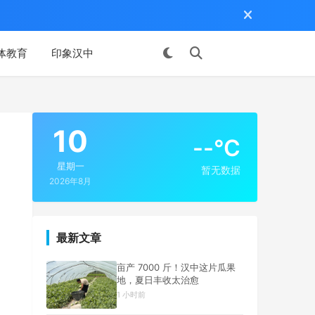
体教育
印象汉中
投稿
10
--°C
星期一
暂无数据
2026年8月
最新文章
亩产 7000 斤！汉中这片瓜果
地，夏日丰收太治愈
1 小时前