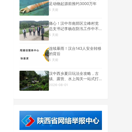
足动物起源前推约3000万年
5 天前
痛心！汉中市南郑区立峰村党
总支书记李杨在防汛工作中不
幸遇难
5 天前
连续暴雨！汉台143人安全转移
的背后
5 天前
汉中西乡夏日玩法全攻略，古
镇、露营、水上闯关一站式打
卡
2026-08-01