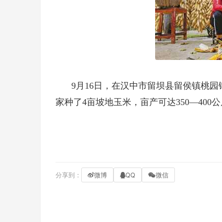
9月16日，在汉中市留坝县留侯镇桃
家种了4亩坡地玉米，亩产可达350—40
分享到：
微博
QQ
微信