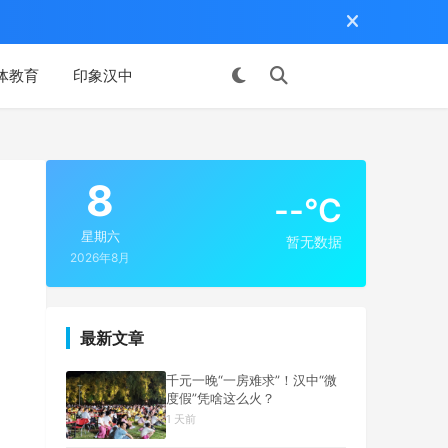
体教育
印象汉中
投稿
8
--°C
星期六
暂无数据
2026年8月
最新文章
千元一晚“一房难求”！汉中“微
度假”凭啥这么火？
1 天前