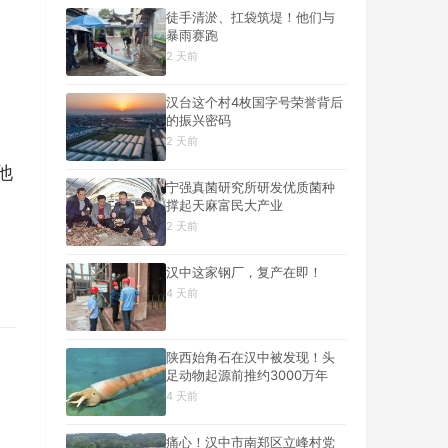
徒手清淤、扛袋筑堤！他们与
暴雨赛跑
2 天前
汉台这个村4枚国字号荣誉背后
的振兴密码
2 天前
他
宁强真菌研究所研发优质菌种
撑起天麻富民大产业
2 天前
汉中这家钢厂，复产在即！
4 天前
陕西始角石在汉中被发现！头
足动物起源前推约3000万年
4 天前
痛心！汉中市南郑区立峰村党