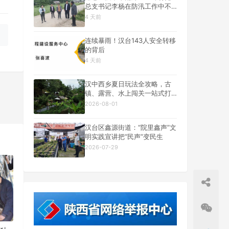
总支书记李杨在防汛工作中不
幸遇难
4 天前
连续暴雨！汉台143人安全转移
的背后
4 天前
汉中西乡夏日玩法全攻略，古
镇、露营、水上闯关一站式打
卡
2026-08-01
一篇
汉台区鑫源街道：“院里鑫声”文
明实践宣讲把“民声”变民生
2026-07-29