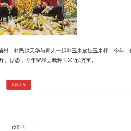
园铺村，村民赵天华与家人一起剥玉米皮挂玉米棒。今年，
0公斤。据悉，今年留坝县栽种玉米近3万亩。
举报文章
赞
(0)