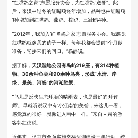
“红嘴鸥之家”志愿服务协会，为红嘴鸥“送餐”。此
后，来汉中过冬的红嘴鸥逐年增加，品种也由红嘴鸥
1种增加到红嘴鸥、燕鸥、棕鸥、三趾鸥4种。
“2012年，我加入‘红嘴鸥之家’志愿服务协会。我感觉
红嘴鸥就像我的孩子一样。每年我都会提前1个月做
准备，迎接它们的回归。”杨静说。
据了解，
天汉湿地公园有岛屿219座，有314种植
物、30余种鱼类和90余种鸟类，形成“水清、岸
绿、景美、河畅”的河湖胜景
。
“鸟儿是反映生态环境的晴雨表，也是最好的‘环评
师’。早就听说汉中有‘小江南’的美誉，来这儿一看，
感觉真的很好，就像进入画中一样。”来自甘肃的游
客郭红侠说。
近年来，汉中市全面实施幸福河湖建设三年行动，统