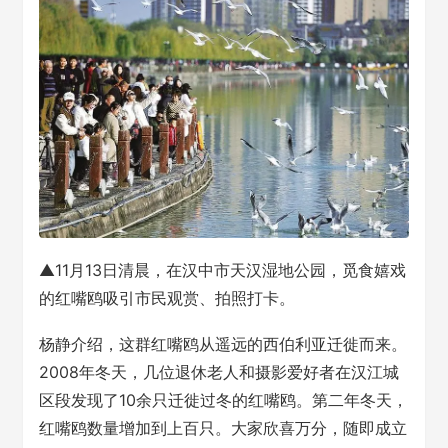
▲11月13日清晨，在汉中市天汉湿地公园，觅食嬉戏
的红嘴鸥吸引市民观赏、拍照打卡。
杨静介绍，这群红嘴鸥从遥远的西伯利亚迁徙而来。
2008年冬天，几位退休老人和摄影爱好者在汉江城
区段发现了10余只迁徙过冬的红嘴鸥。第二年冬天，
红嘴鸥数量增加到上百只。大家欣喜万分，随即成立