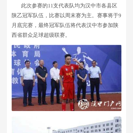
此次参赛的11支代表队均为汉中市各县区
陕乙冠军队伍，比赛以周末赛为主。赛事将于9
月底完赛，最终冠军队伍将代表汉中市参加陕
西省群众足球超级联赛。