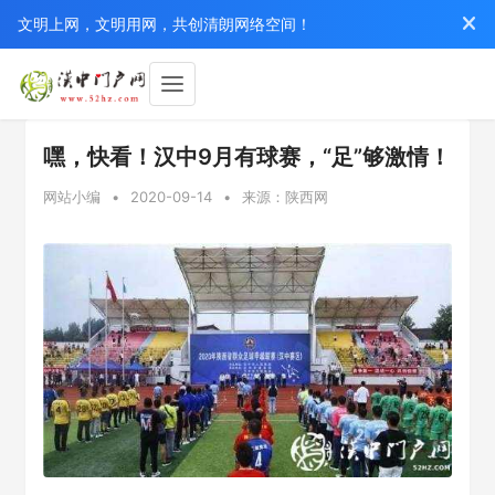
文明上网，文明用网，共创清朗网络空间！
嘿，快看！汉中9月有球赛，“足”够激情！
网站小编
•
2020-09-14
•
来源：陕西网