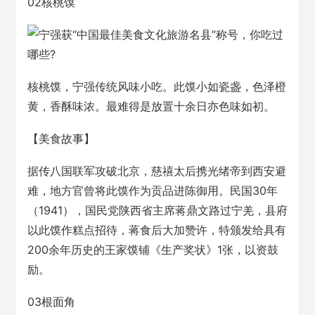
02核桃馍
核桃馍，宁强传统风味小吃。此馍小如瓷盏，色泽橙
黄，香酥味浓。最难得是放置十余日亦色味如初。
【美食故事】
据传八国联军攻破北京，慈禧太后携光绪帝到西安避
难，地方官曾将此馍作为贡品进陈御用。民国30年
（1941），国民党陕西省主席蒋鼎文路过宁羌，县府
以此馍作糕点招待，蒋食后大加赞许，特颁发给具有
200余年历史的王家馍铺《生产奖状》1张，以资鼓
励。
03根面角