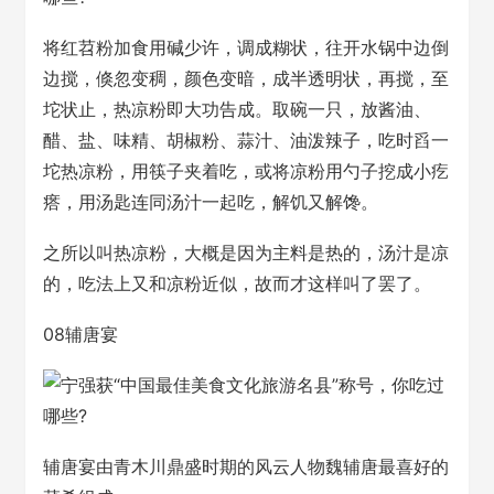
将红苕粉加食用碱少许，调成糊状，往开水锅中边倒
边搅，倏忽变稠，颜色变暗，成半透明状，再搅，至
坨状止，热凉粉即大功告成。取碗一只，放酱油、
醋、盐、味精、胡椒粉、蒜汁、油泼辣子，吃时舀一
坨热凉粉，用筷子夹着吃，或将凉粉用勺子挖成小疙
瘩，用汤匙连同汤汁一起吃，解饥又解馋。
之所以叫热凉粉，大概是因为主料是热的，汤汁是凉
的，吃法上又和凉粉近似，故而才这样叫了罢了。
08辅唐宴
辅唐宴由青木川鼎盛时期的风云人物魏辅唐最喜好的