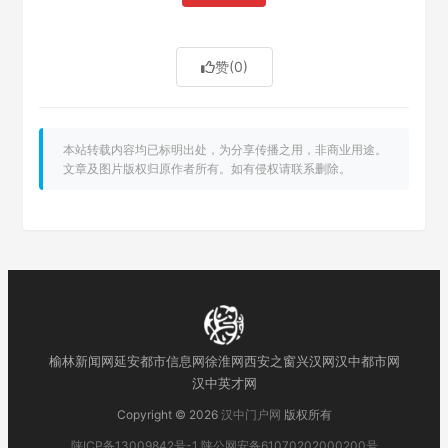
赞
(0)
本站转载内容均已标明出处，为分享传播之用，非商业用途。
文章及图片版权归原作者所有。如有侵权请联系删除。
榆林新闻网
延安都市信息网
徐淮网
西安之窗
兴汉网
汉中都市网
汉中英才网
Copyright © 2026
汉中门户网
版权所有
陕ICP备13009842号-1
陕公网安备61070202000200号