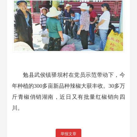
勉县武侯镇驿坝村在党员示范带动下，今
年种植的300多亩新品种辣椒大获丰收。30多万
斤青椒俏销湖南，近日又有批量红椒销向四
川。
举报文章