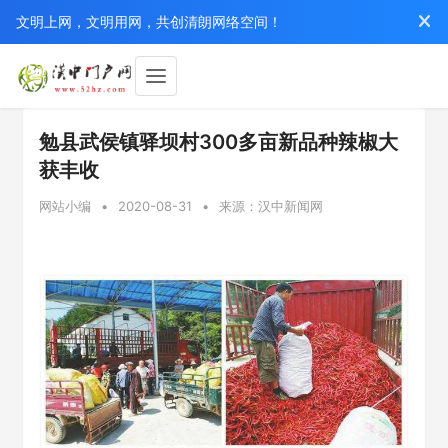
文明上网，文明用网，共创清朗网络空间！
勉县武侯镇驿坝村300多亩新品种辣椒大
获丰收
网站小编
•
2020-08-31
•
来源：汉中新闻网