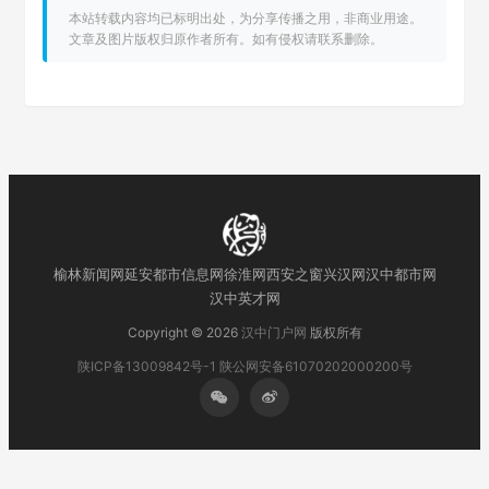
本站转载内容均已标明出处，为分享传播之用，非商业用途。
文章及图片版权归原作者所有。如有侵权请联系删除。
榆林新闻网
延安都市信息网
徐淮网
西安之窗
兴汉网
汉中都市网
汉中英才网
Copyright © 2026
汉中门户网
版权所有
陕ICP备13009842号-1
陕公网安备61070202000200号