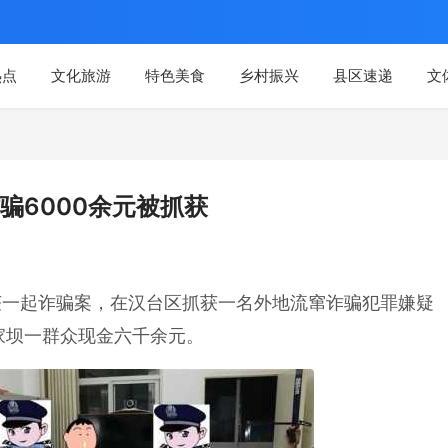
热点
文化旅游
特色美食
乡村振兴
县区速递
文
骗6000余元被抓获
获一起诈骗案，在汉台区抓获一名外地流窜诈骗犯罪嫌疑
家坝一群众现金六千余元。