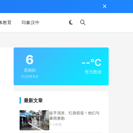
体教育
印象汉中
投稿
6
--°C
星期四
暂无数据
2026年8月
最新文章
徒手清淤、扛袋筑堤！他们与
暴雨赛跑
4 小时前