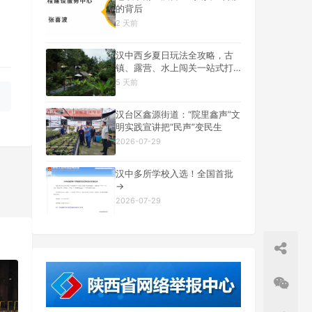
的背后
2 天前
汉中西乡夏日玩法全攻略，古
镇、露营、水上闯关一站式打
卡
5 天前
汉台区鑫源街道：“院里鑫声”文
明实践宣讲把“民声”变民生
2026-07-29
汉中多所学校入选！全国首批
→
2026-07-29
一篇