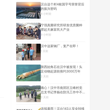
汉台这个村4枚国字号荣誉背后
的振兴密码
4 小时前
宁强真菌研究所研发优质菌种
撑起天麻富民大产业
9 小时前
汉中这家钢厂，复产在即！
1 天前
陕西始角石在汉中被发现！头
足动物起源前推约3000万年
2 天前
痛心！汉中市南郑区立峰村党
总支书记李杨在防汛工作中不
幸遇难
2 天前
连续暴雨！汉台143人安全转移